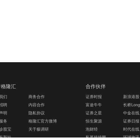
于格隆汇
合作伙伴
我们
商务合作
证券时报
新浪港股
招聘
内容合作
富途牛牛
长桥LongB
声明
隐私协议
证券之星
中金在线
服务
格隆汇官方微博
恒生聚源
证券日报
诊股宝
关于极调研
泡财经
时代在线
东新社
私募排排网
环球旅讯