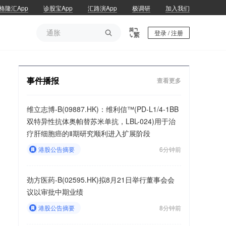
格隆汇App
诊股宝App
汇路演App
极调研
加入我们
通胀

登录 / 注册
通胀
事件播报
查看更多
维立志博-B(09887.HK)：维利信™(PD-L1/4-1BB
双特异性抗体奥帕替苏米单抗，LBL-024)用于治
疗肝细胞癌的Ⅱ期研究顺利进入扩展阶段
港股公告摘要
6分钟前
劲方医药-B(02595.HK)拟8月21日举行董事会会
议以审批中期业绩
港股公告摘要
8分钟前