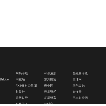
网易港股
和讯港股
金融界港股
ridge
同花顺
东方财富
雪球网
FX168财经集团
投中网
摩尔金融
财联社
云掌财经
有连云
乐居财经
复星财富
巨丰财经网
财经天下
新时空