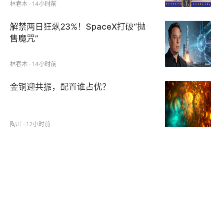
林春木 · 14小时前
解禁两日狂飙23%！SpaceX打破“抛
售魔咒”
林春木 · 14小时前
金铜迎共振，配置谁占优？
陶川 · 12小时前