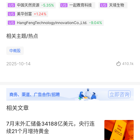
中国天然资源
-5.35%
一起教育科技
天境生物
US
US
US
美华创富
+
1.24%
US
HangFengTechnologyInnovationCo.,Ltd.
-9.04%
US
相关主题/热点
中概股
2025-10-14

410.1k
立即咨询
商务、渠道、广告合作/招聘
相关文章
7月末外汇储备34188亿美元，央行连
续21个月增持黄金