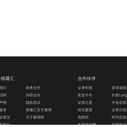
于格隆汇
合作伙伴
我们
商务合作
证券时报
新浪港股
招聘
内容合作
富途牛牛
长桥LongB
声明
隐私协议
证券之星
中金在线
服务
格隆汇官方微博
恒生聚源
证券日报
诊股宝
关于极调研
泡财经
时代在线
东新社
私募排排网
环球旅讯