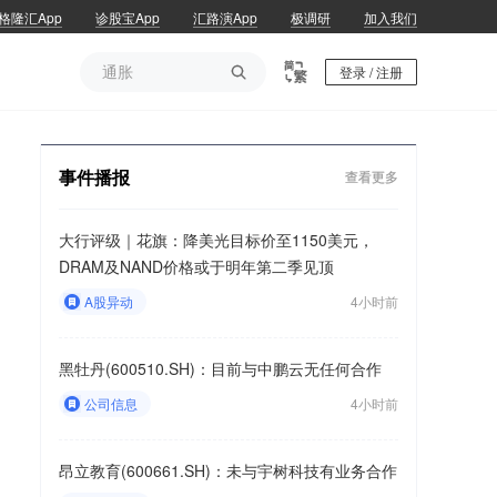
格隆汇App
诊股宝App
汇路演App
极调研
加入我们
通胀

登录 / 注册
通胀
事件播报
查看更多
大行评级｜花旗：降美光目标价至1150美元，
DRAM及NAND价格或于明年第二季见顶
A股异动
4小时前
黑牡丹(600510.SH)：目前与中鹏云无任何合作
公司信息
4小时前
昂立教育(600661.SH)：未与宇树科技有业务合作