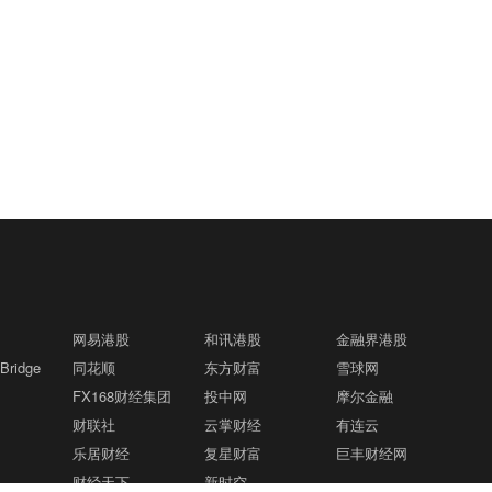
网易港股
和讯港股
金融界港股
ridge
同花顺
东方财富
雪球网
FX168财经集团
投中网
摩尔金融
财联社
云掌财经
有连云
乐居财经
复星财富
巨丰财经网
财经天下
新时空