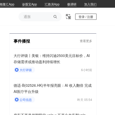
格隆汇App
诊股宝App
汇路演App
极调研
加入我们
通胀

登录 / 注册
通胀
事件播报
查看更多
大行评级丨美银：维持闪迪2500美元目标价，AI
存储需求或推动盈利持续增长
大行评级
6小时前
德适-B(02526.HK)半年报亮眼：AI 收入翻倍 完成
AI医疗平台升级
公司信息
昨天 05:54