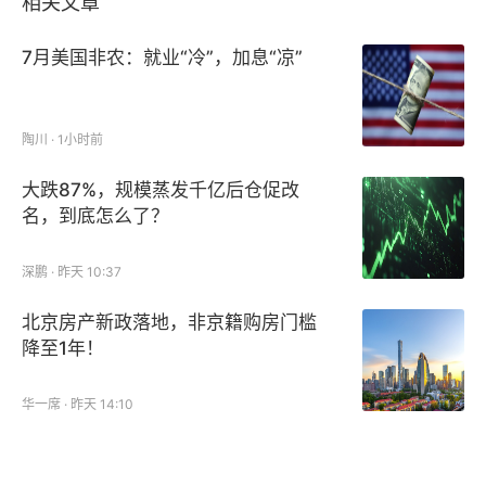
相关文章
7月美国非农：就业“冷”，加息“凉”
陶川 · 1小时前
大跌87%，规模蒸发千亿后仓促改
名，到底怎么了？
深鹏 · 昨天 10:37
北京房产新政落地，非京籍购房门槛
降至1年！
华一席 · 昨天 14:10