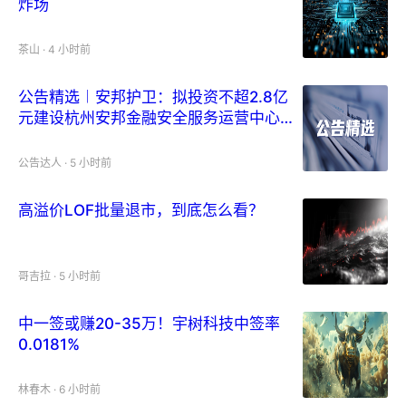
炸场
茶山
·
4 小时前
公告精选︱安邦护卫：拟投资不超2.8亿
元建设杭州安邦金融安全服务运营中心项
目；江波龙：上半年净利润105.77亿元
同比增长71528.66%
公告达人
·
5 小时前
高溢价LOF批量退市，到底怎么看？
哥吉拉
·
5 小时前
中一签或赚20-35万！宇树科技中签率
0.0181%
林春木
·
6 小时前