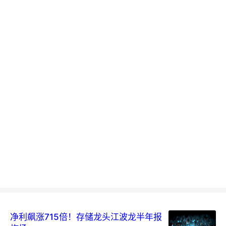
净利飙涨715倍！存储龙头江波龙半年报