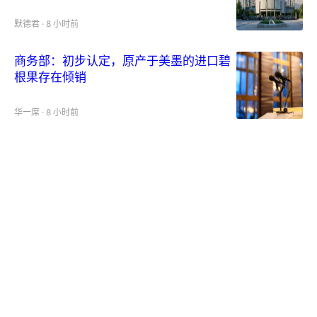
默德君
·
8 小时前
商务部：初步认定，原产于美墨的进口碧
根果存在倾销
华一席
·
8 小时前
通胀大考倒计时！小摩、高盛“押注”年底
标普8000点
林春木
·
9 小时前
从建设期迈入运营期，
Merdeka(06228.HK)的真实价值刚刚开
始显现
港美A经济舱
·
10 小时前