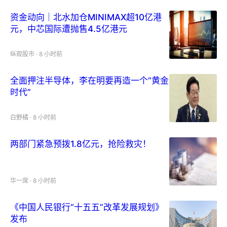
资金动向｜北水加仓MINIMAX超10亿港
元，中芯国际遭抛售4.5亿港元
纵观股市
·
8 小时前
全面押注半导体，李在明要再造一个“黄金
时代”
白野橘
·
8 小时前
两部门紧急预拨1.8亿元，抢险救灾！
华一席
·
8 小时前
《中国人民银行“十五五”改革发展规划》
发布