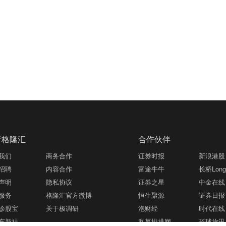
于格隆汇
合作伙伴
我们
商务合作
证券时报
新浪港股
招聘
内容合作
富途牛牛
长桥LongB
声明
隐私协议
证券之星
中金在线
服务
格隆汇官方微博
恒生聚源
证券日报
诊股宝
关于极调研
泡财经
时代在线
东新社
私募排排网
环球旅讯