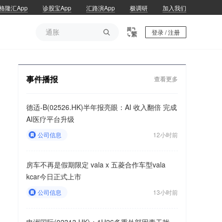
格隆汇App
诊股宝App
汇路演App
极调研
加入我们
通胀

登录 / 注册
通胀
事件播报
查看更多
德适-B(02526.HK)半年报亮眼：AI 收入翻倍 完成
AI医疗平台升级
公司信息
12小时前
房车不再是假期限定 vala x 五菱合作车型vala
kcar今日正式上市
公司信息
13小时前