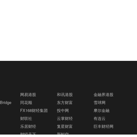
网易港股
和讯港股
金融界港股
ridge
同花顺
东方财富
雪球网
FX168财经集团
投中网
摩尔金融
财联社
云掌财经
有连云
乐居财经
复星财富
巨丰财经网
财经天下
新时空