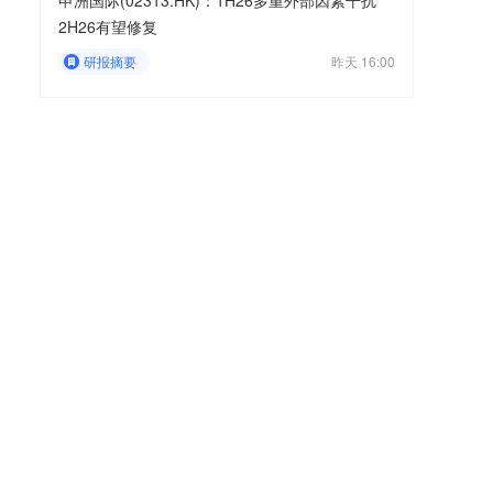
申洲国际(02313.HK)：1H26多重外部因素干扰
2H26有望修复
研报摘要
昨天 16:00