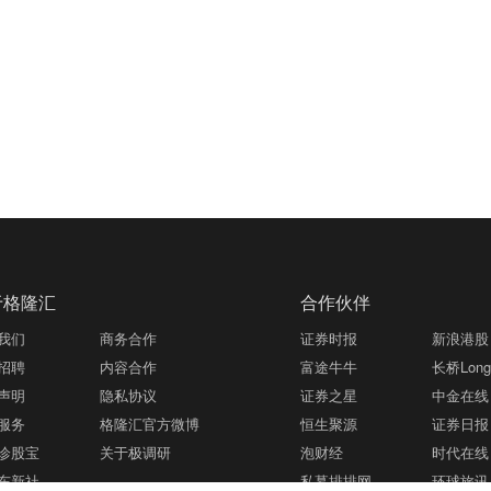
于格隆汇
合作伙伴
我们
商务合作
证券时报
新浪港股
招聘
内容合作
富途牛牛
长桥LongB
声明
隐私协议
证券之星
中金在线
服务
格隆汇官方微博
恒生聚源
证券日报
诊股宝
关于极调研
泡财经
时代在线
东新社
私募排排网
环球旅讯