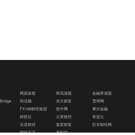
网易港股
和讯港股
金融界港股
ridge
同花顺
东方财富
雪球网
FX168财经集团
投中网
摩尔金融
财联社
云掌财经
有连云
乐居财经
复星财富
巨丰财经网
财经天下
新时空