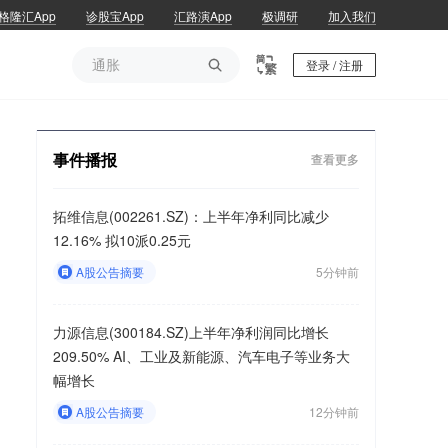
格隆汇App
诊股宝App
汇路演App
极调研
加入我们
通胀

登录 / 注册
通胀
事件播报
查看更多
拓维信息(002261.SZ)：上半年净利同比减少
12.16% 拟10派0.25元
A股公告摘要
5分钟前
力源信息(300184.SZ)上半年净利润同比增长
209.50% AI、工业及新能源、汽车电子等业务大
幅增长
A股公告摘要
12分钟前