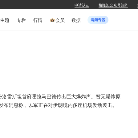
申请认证
格隆汇公众号矩阵
主题
专栏
行情
会员
数据
省份洛雷斯坦首府霍拉马巴德传出巨大爆炸声。暂无爆炸原
发布消息称，以军正在对伊朗境内多座机场发动袭击。