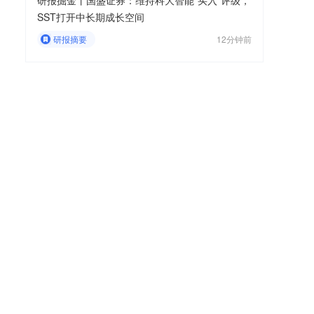
研报掘金丨国盛证券：维持科大智能“买入”评级，
SST打开中长期成长空间
研报摘要
12分钟前