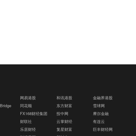
网易港股
和讯港股
金融界港股
ridge
同花顺
东方财富
雪球网
FX168财经集团
投中网
摩尔金融
财联社
云掌财经
有连云
乐居财经
复星财富
巨丰财经网