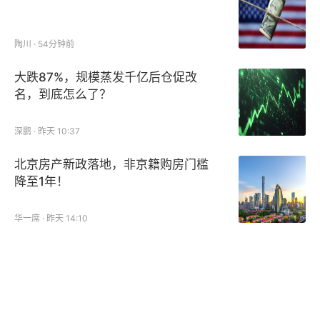
陶川 · 54分钟前
大跌87%，规模蒸发千亿后仓促改
名，到底怎么了？
深鹏 · 昨天 10:37
北京房产新政落地，非京籍购房门槛
降至1年！
华一席 · 昨天 14:10