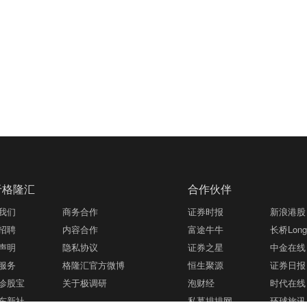
于格隆汇
合作伙伴
我们
商务合作
证券时报
新浪港股
招聘
内容合作
富途牛牛
长桥LongB
声明
隐私协议
证券之星
中金在线
服务
格隆汇官方微博
恒生聚源
证券日报
诊股宝
关于极调研
泡财经
时代在线
东新社
私募排排网
环球旅讯