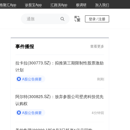
格隆汇App
诊股宝App
汇路演App
极调研
加入我们
通胀

登录 / 注册
通胀
事件播报
查看更多
拉卡拉(300773.SZ)：拟推第三期限制性股票激励
计划
A股公告摘要
刚刚
阿尔特(300825.SZ)：放弃参股公司壁虎科技优先
认购权
A股公告摘要
4分钟前