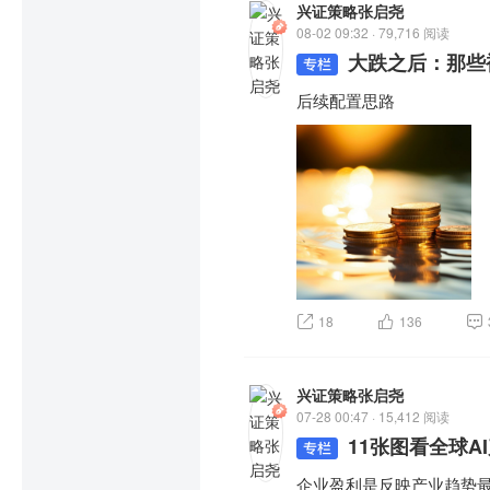
兴证策略张启尧
08-02 09:32 · 79,716 阅读
大跌之后：那些
后续配置思路
18
136
兴证策略张启尧
07-28 00:47 · 15,412 阅读
11张图看全球A
企业盈利是反映产业趋势