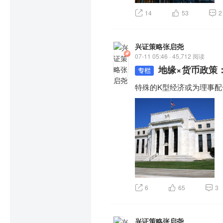
14
53
2
兴证策略张启尧
07-11 05:46 · 45,712 阅读
地缘×货币政策
特殊的K型经济或为理事配
6
65
3
兴证策略张启尧