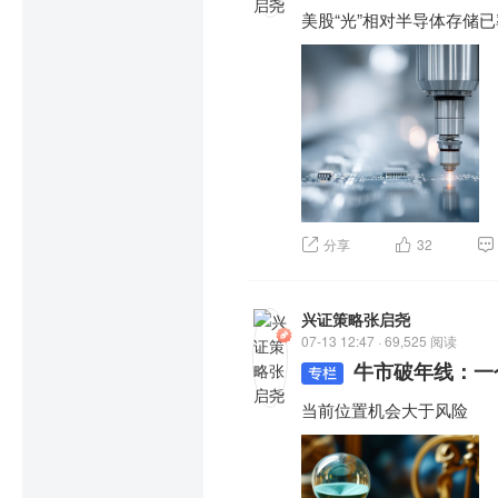
美股“光”相对半导体存储
分享
32
兴证策略张启尧
07-13 12:47 · 69,525 阅读
牛市破年线：一
当前位置机会大于风险