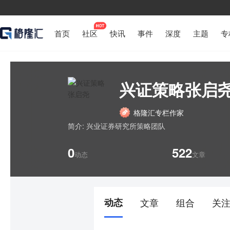
首页
社区
快讯
事件
深度
主题
专
兴证策略张启
格隆汇专栏作家
简介:
兴业证券研究所策略团队
0
522
动态
文章
动态
文章
组合
关