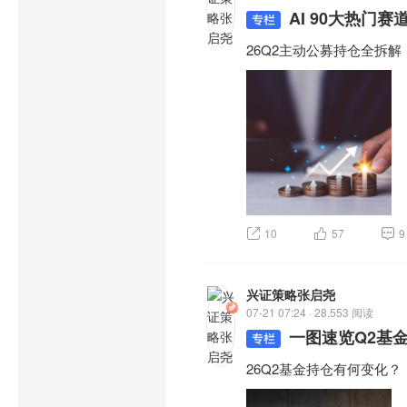
AI 90大热门
26Q2主动公募持仓全拆解
10
57
9
兴证策略张启尧
07-21 07:24 · 28,553 阅读
一图速览Q2基
26Q2基金持仓有何变化？