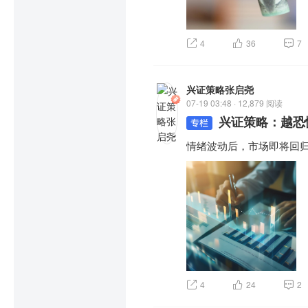
4
36
7
兴证策略张启尧
07-19 03:48 · 12,879 阅读
兴证策略：越恐
情绪波动后，市场即将回
4
24
2