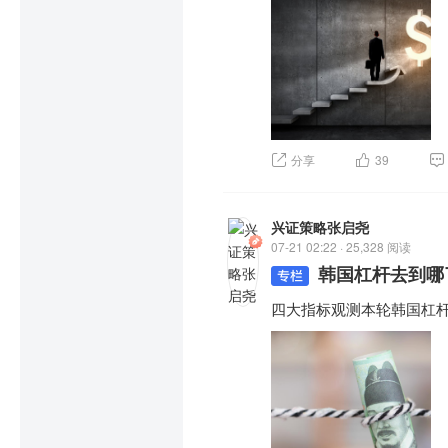
分享
39
兴证策略张启尧
07-21 02:22 · 25,328 阅读
韩国杠杆去到哪
四大指标观测本轮韩国杠