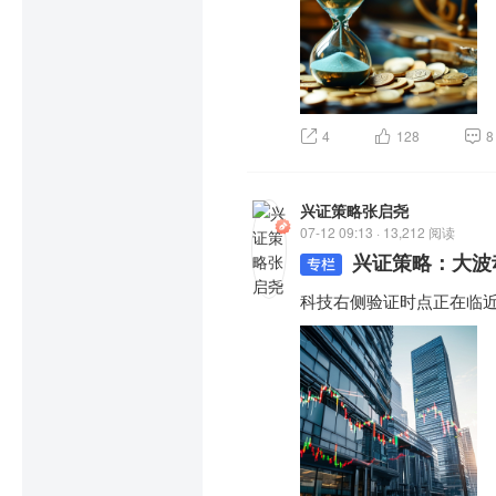
4
128
8
兴证策略张启尧
07-12 09:13 · 13,212 阅读
兴证策略：大波
科技右侧验证时点正在临