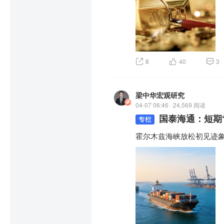
8
40
3
梁中华宏观研究
04-07 06:46 · 24,569 阅读
国泰海通：短期
霍尔木兹海峡放松初见迹