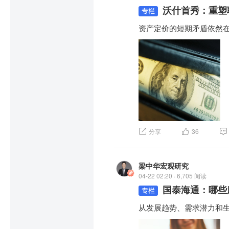
沃什首秀：重塑
资产定价的短期矛盾依然
分享
36
梁中华宏观研究
04-22 02:20 · 6,705 阅读
国泰海通：哪些
从发展趋势、需求潜力和