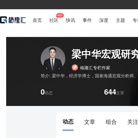
首页
社区
快讯
事件
深度
主题
专
梁中华宏观研
格隆汇专栏作家
简介:
梁中华，经济学博士，国泰海通宏观分析师。
0
644
动态
文章
动态
文章
组合
关