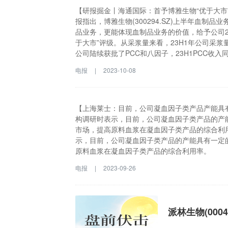
【研报掘金丨海通国际：首予博雅生物“优于大市”评
报指出，博雅生物(300294.SZ)上半年血制
品业务，更能体现血制品业务的价值，给予公司202
于大市”评级。从采浆量来看，23H1年公司采浆
公司陆续获批了PCC和八因子，23H1PCC收入
准入，仍处于市场开发阶段。从浆站情况来看，目
电报
|
2023-10-08
浆站已于23M6开采，存量浆站潜能至2025年有
力争十四五期间实现浆站总数量、采浆规模翻番的
物(300294.SZ)上半年血制品业务基本稳健
现血制品业务的价值，给予公司2023年35XPE
【上海莱士：目前，公司凝血因子类产品产能具有
采浆量来看，23H1年公司采浆量为215t，与
构调研时表示，目前，公司凝血因子类产品的产
PCC和八因子，23H1PCC收入同比增长106
市场，提高原料血浆在凝血因子类产品的综合利用
场开发阶段。从浆站情况来看，目前公司体内有1
示，目前，公司凝血因子类产品的产能具有一定
采，存量浆站潜能至2025年有望达650-700
原料血浆在凝血因子类产品的综合利用率。
实现浆站总数量、采浆规模翻番的目标。
电报
|
2023-09-26
派林生物(000