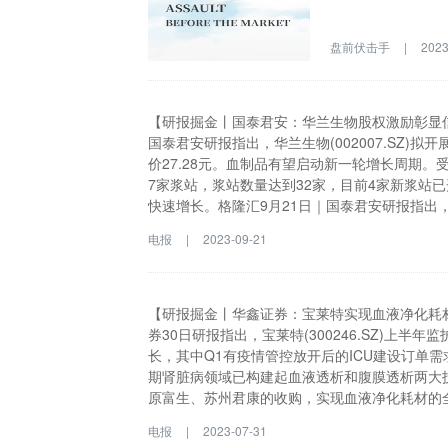
盘前伏击手
|
2023
【研报掘金丨国泰君安：华兰生物股权激励彰显信
国泰君安研报指出，华兰生物(002007.SZ
价27.28元。血制品有望启动新一轮增长周期。
7家浆站，浆站数量达到32家，目前4家新浆站
快速增长。格隆汇9月21日｜国泰君安研报指出，华
展信心，维持增持评级及目标价27.28元。血
电报
|
2023-09-21
平稳，公司2022年在河南获批7家浆站，浆站数
陆续建成，驱动未来几年采浆快速增长。
【研报掘金丨华鑫证券：宝莱特实现血液净化耗材
券30日研报指出，宝莱特(300246.SZ)上
长，其中Q1有疫情管控放开后的ICU建设订单
期肾脏病领域已构建起血液透析和腹膜透析两大
原富生、苏州君康的收购，实现血液净化耗材的
透析机将继续放量。随着我国人口老龄化程度不
电报
|
2023-07-31
息登记系统最新统计数据，2022年底我国接受血