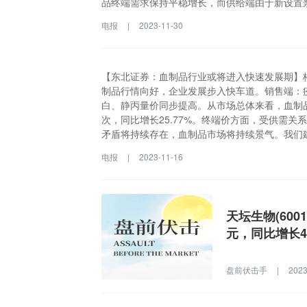
品终端需求保持平稳增长，而供给端由于新设置
弹性有限，血制品供需关系长期处于紧平衡状态
电报
|
2023-11-30
【东北证券：血制品行业或将进入快速发展期】格
制品行情向好，企业发展步入快车道。销售端：
白、静丙量价同步提高。从市场总体来看，血制品行
次，同比增长25.77%。终端价方面，受供需
矛盾将持续存在，血制品市场将持续景气。我们
布局丰富的血制品企业，积极推荐天坛生物、博雅
电报
|
2023-11-16
报指出，供销两端：血制品行情向好，企业发展
市场需求扩大，白蛋白、静丙量价同步提高。从市
签发总量达4268批次，同比增长25.77%。
价压力。预计供需矛盾将持续存在，血制品市场
天坛生物(600
挖掘潜力大、产品布局丰富的血制品企业，积极
元，同比增长47
盘前伏击手
|
2023