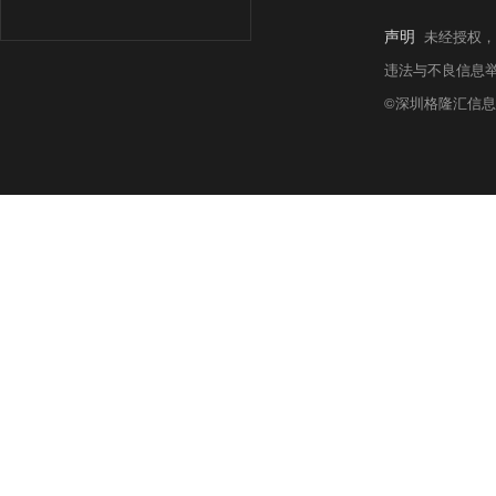
声明
未经授权，
违法与不良信息举报热线:
©深圳格隆汇信息科