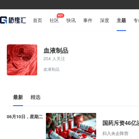
首页
社区
快讯
事件
深度
主题
专
血液制品
204 人关注
血液制品
最新
精选
06月10日，星期二
国药斥资46
归入央企阵营​