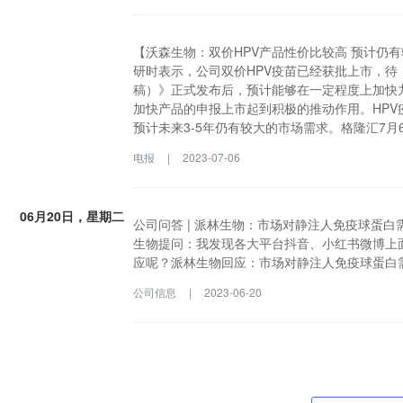
增长率达到13%。该行预测公司2023-2025年收入分
0.37、0.45元，当前股价对应PE分别为46.8
加快，血液透析市场将迎来稳健增长，首次覆盖，给
【沃森生物：双价HPV产品性价比较高 预计仍
报指出，宝莱特(300246.SZ)上半年监护
研时表示，公司双价HPV疫苗已经获批上市，
Q1有疫情管控放开后的ICU建设订单需求刺激
稿）》正式发布后，预计能够在一定程度上加快九
领域已构建起血液透析和腹膜透析两大技术平台
加快产品的申报上市起到积极的推动作用。HPV
苏州君康的收购，实现血液净化耗材的全国布局
预计未来3-5年仍有较大的市场需求。格隆汇7
继续放量。随着我国人口老龄化程度不断加深，
苗已经获批上市，待《人乳头瘤病毒疫苗临床试
电报
|
2023-07-06
统最新统计数据，2022年底我国接受血液透析治
一定程度上加快九价HPV疫苗Ⅲ期临床试验的进
到13%。该行预测公司2023-2025年收入分别为14.7
推动作用。HPV疫苗国内市场渗透率较低，并且双
元，当前股价对应PE分别为46.8、31.8、2
需求。
06月20日，星期二
透析市场将迎来稳健增长，首次覆盖，给予“买入
公司问答 | 派林生物：市场对静注人免疫球蛋白
生物提问：我发现各大平台抖音、小红书微博上
应呢？派林生物回应：市场对静注人免疫球蛋白
公司信息
|
2023-06-20