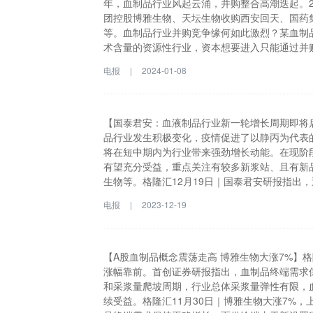
年，血制品行业风起云涌，并购整合高潮迭起。2
团控股博雅生物、天坛生物收购西安回天、国药
等。血制品行业并购竞争缘何如此激烈？某血制
术含量的资源性行业，资本想要进入只能通过并
是我国血制品行业未来发展的大方向。格隆汇1
电报
|
2024-01-08
业风起云涌，并购整合高潮迭起。2021年以来
物、天坛生物收购西安回天、国药集团入主卫光
业并购竞争缘何如此激烈？某血制品上市公司高
性行业，资本想要进入只能通过并购。而从全球
【国泰君安：血液制品行业新一轮增长周期即将启
行业未来发展的大方向。
品行业发生积极变化，疫情促进了以静丙为代表
将在短中期内为行业带来强劲增长动能。在现阶
有望充分受益，重点关注有较多新浆站、且有新
生物等。格隆汇12月19日｜国泰君安研报指出
表的血制品在临床端认知的提升，十四五浆站陆
电报
|
2023-12-19
阶段终端需求持续旺盛的背景下，供给正处于扩
新品种陆续获批上市的龙头企业。建议关注：上
【A股血制品概念震荡走高 博雅生物大涨7%】格
涨幅靠前。首创证券研报指出，血制品终端需求
和采浆量爬坡周期，行业总体采浆量弹性有限，
续受益。格隆汇11月30日｜博雅生物大涨7%