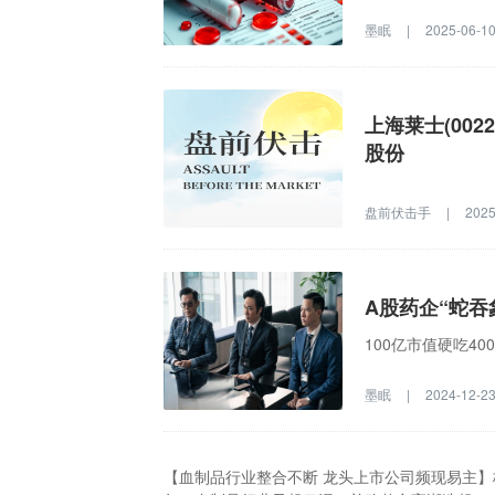
墨眠
|
2025-06-1
上海莱士(002
股份
盘前伏击手
|
2025
A股药企“蛇吞
100亿市值硬吃40
墨眠
|
2024-12-2
【血制品行业整合不断 龙头上市公司频现易主】