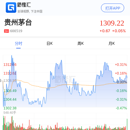
打开APP
全球视野, 下注中国
1309.22
贵州茅台
+
0.67
+
0.05%
600519
SH
分时
日K
周K
月K