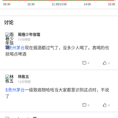
讨论
雨巷少年信瑞
11分钟前
$贵州茅台
现在烟酒都过气了，没多少人喝了。真喝的也
就喝点啤酒


0
2
林栋五
12分钟前
$贵州茅台
一级致癌物哈哈当大家都意识到这点时，不说
了


0
2