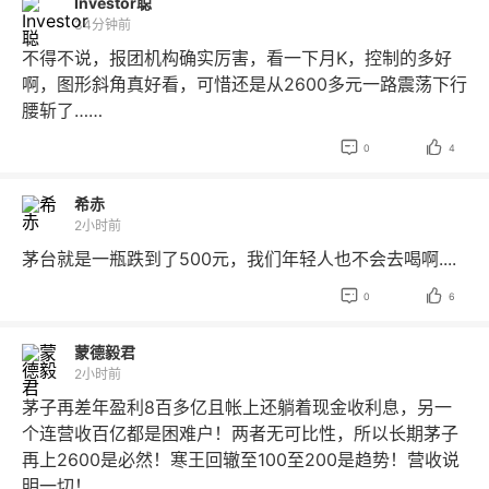
Investor聪
34分钟前
不得不说，报团机构确实厉害，看一下月K，控制的多好
啊，图形斜角真好看，可惜还是从2600多元一路震荡下行
腰斩了……


0
4
希赤
2小时前
茅台就是一瓶跌到了500元，我们年轻人也不会去喝啊....


0
6
蒙德毅君
2小时前
茅子再差年盈利8百多亿且帐上还躺着现金收利息，另一
个连营收百亿都是困难户！两者无可比性，所以长期茅子
再上2600是必然！寒王回辙至100至200是趋势！营收说
明一切！