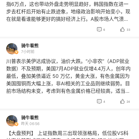
指6万点，这也带动外盘走势明显趋好，韩国指数在进一
MET预测以及自动化合成等制药核心环节，有效破解传统
步去杠杆后开始有止跌迹象，地缘政治影响开始变小，现
高通量物理盲筛的通量极限，大幅提升制药效率与成功
在就是看谁能够更好的搞好经济上行。A股市场人气溃
率。当前，AI制药产业链已经演化为以平台和技术中台为
散，主要还是市场缺乏政策面和消息面的助力，反而是本
核心，上中下游深度协同的网状赋能体系，并呈现出多种


6
33
周美国科技禁令方面的消息一天一个，这也导致了机构资
商业模式兼容并进的发展趋势。全球AI制药市场2025年规
金的分歧开始变大，三大指数能否从“熊转牛”还要打个问
模约24.9亿美元，2035年有望突破460亿美元，CAGR有
骑牛看熊
号，现阶段做盘还是“摸着石头过河”要小心为上，A股已经
望超过33%。中国市场增速与全球同步，有望成为最具确
7小时前
受不起任何风吹草动了！ 骑牛看熊发现受美国相关禁令影
定性的增量市场之一。 近期AI PC产业迭代提速，各大科
川普表示美伊达成协议，油价大跌。“小非农”（ADP就业
响，全球科技股出现大幅震荡，A股半导体、消费电子等
技厂商密集推出新品，行业加速商业化落地。业内人士
数据）不及预期，美国7月ADP就业仅增4.4万人，创年内
核心科技板块同步承压，市场避险情绪升温。但与此同
称，受益于PC换机周期与端侧AI渗透双重红利，AI PC有
最低，叠加美债逼近 50 万亿，黄金大涨，有色金属因为
时，玻璃玻纤板块却逆势走强领涨两市，核心逻辑是AI算
望成为消费电子高确定性增长赛道。产业风口下，芯片架
美国囤铜而大幅上涨，非AI相关的工业品则继续弱势。目
力爆发带动电子布供需紧平衡，量价齐升支撑板块景气
构竞争态势凸显，代工、电池、精密结构件等上下游产业
前市场结构未变，考虑到有色金属价格已经较高，适当注
度。玻璃玻纤板块的核心上涨动力，源于电子级玻纤布
链同步迎来扩容升级窗口期，多家A股上市公司加速切入
意 AI 金属的追涨风险。 两市在美股连续大涨的情况下大
（电子布）的高景气行情，而电子布的需求爆发，直接关


4
24
赛道或加码布局业务，抢抓行业规模化爆发带来的新机
幅反弹，成交量有所回升，科技股仍是反弹的主要动能。
联AI算力产业的快速扩容。电子布是生产覆铜板（CCL）
遇。 2026年第二季度硅片涨价如期落地，预计下半年国
目前 A股的节奏仍显著受制于海外科技股的表现，背后仍
的核心原材料，覆铜板又是PCB 电路板的关键基材，而AI
骑牛看熊
内外仍会继续涨价。产业趋势方面，重掺硅片和海外轻掺
是 AI 叙事主导。建议以反弹思路对待当前行情，密切注
服务器对高层数、高性能 PCB 的需求呈几何级增长，形
昨天 06:56
硅片的紧缺较为明确，国内轻掺也有望受益于海外订单溢
意外围市场的变化。
$上证100
$上证150
$上证150
成“AI 算力→PCB→覆铜板→电子布”的完整需求传导链。
出，未来2年行业或进入全球供不应求的状态。重点推荐
【大盘预判】 上证指数周三出现领涨格局，低位股VS科
$上证180
$上证180
$上证180ETF华泰柏瑞
$上证180
三大指数集体低开，沪指低开0.36%，深成指低开1.15%，