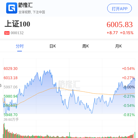
打开APP
全球视野, 下注中国
6005.83
上证100
+
8.77
+
0.15%
000132
SH
分时
日K
周K
月K