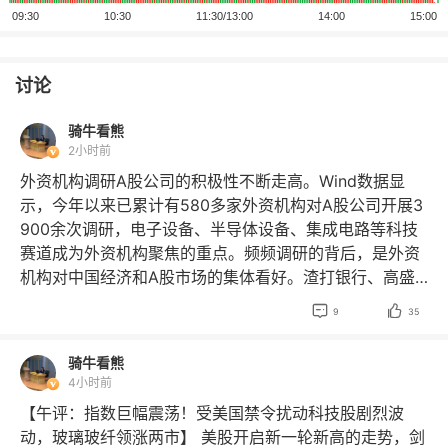
讨论
骑牛看熊
2小时前
外资机构调研A股公司的积极性不断走高。Wind数据显
示，今年以来已累计有580多家外资机构对A股公司开展3
900余次调研，电子设备、半导体设备、集成电路等科技
赛道成为外资机构聚焦的重点。频频调研的背后，是外资
机构对中国经济和A股市场的集体看好。渣打银行、高盛
对A股给出超配评级，摩根士丹利、瑞银等看好中国股票


9
35
的后市表现。摩根士丹利中国首席股票策略分析师王滢结
合近期全球路演反馈表示，国际投资者对中国股票的兴趣
骑牛看熊
持续升温，预计未来数月将出现资金逐步重新配置的趋
4小时前
势。 AI重塑制药逻辑的底层变革与商业化加速突破。传统
【午评：指数巨幅震荡！受美国禁令扰动科技股剧烈波
制药面临高投入、长周期、低成功率的“双十”定律困境，A
动，玻璃玻纤领涨两市】 美股开启新一轮新高的走势，剑
I技术已全面渗透至靶点识别、虚拟筛选、全新设计、AD