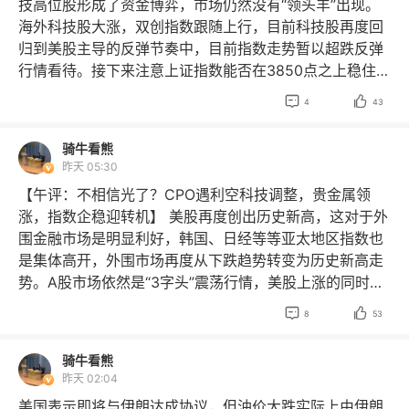
重掺硅片产品占比相对较高的硅片公司，建议关注12英寸
技高位股形成了资金博弈，市场仍然没有“领头羊”出现。
ETF华泰柏瑞
$上证180ETF华泰柏瑞
$上证180ETF天弘
创业板指低开1.78%，两市开盘下跌个股近4000只，题材
轻掺硅片出货量领先的其他硅片公司。 2026年原奶供给
海外科技股大涨，双创指数跟随上行，目前科技股再度回
$上证180ETF兴业
$上证180ETF兴业
$上证380
$上
板块方面贵金属、玻璃玻纤、化纤等板块表现较强，教育
小幅增加，液奶需求筑底改善，固体乳需求高景气。4月
归到美股主导的反弹节奏中，目前指数走势暂以超跌反弹
证380ETF南方
$上证380ETF南方
$上证100
$上证180
培训、医疗美容、电池等板块表现较差。算力租赁概念盘
以来散奶价格维持高位，原奶供需矛盾持续缓解，龙头乳
行情看待。接下来注意上证指数能否在3850点之上稳住。
ETF华安
$上证180ETF华安
$上证180ETF华泰柏瑞
中异动拉升，中嘉博创直线涨停，利通电子、宁夏建材等
企深加工布局持续推进。5月以来淘汰母牛价格涨至22元/
创业板指数周三出现大幅度低开走势，科技股走势就像“跳
$上证180
$上证180ETF天弘
$上证180ETF天弘
$上证1


4
43
等涨幅靠前，DeepSeek今日公告：“计划近期整体上调 D
kg以上，龙头牧业公司增加肉牛业务布局，2024年以来
楼机”一样忽上忽下，昨天大涨今天大跌，明天对你来说就
80ETF兴业
$上证180ETF兴业
$上证180ETF易方达
eepSeek API服务的定价，预计涨幅较大，请合理安排您
肉牛存栏去化较多，国内去化及进口配额背景下，2026年
像是猜谜一样。隔夜美国表示将加强对AI基础设施供应链
$上证180ETF易方达
$上证180ETF银华
$上证180ETF
骑牛看熊
的使用。具体方案以正式通知为准。”此外国家数据局数据
肉牛供给端存在下降压力，参考上轮肉牛周期去化及价格
的管控，这可能涉及到当前我国在AI硬件中的光通讯等板
银华
$上证180ETF银华
$上证180ETF银华
昨天 05:30
显示，算力租赁市场规模从2025年328亿元飙升至2026
回升节奏，判断本轮周期活牛价格仍有上行空间。继续看
块，关注相关板块走势，空间取决于这轮AI叙事的强度。
年一季度的680亿元、全年有望突破2600亿元。 创新药
【午评：不相信光了？CPO遇利空科技调整，贵金属领
好肉牛原奶周期共振，推荐牧业养殖龙头及全产业链布
接下来注意创业板指数能否在3440点之上稳住。 【淘金
概念延续此前强势，百花医药3连板，荣昌生物、睿智医
涨，指数企稳迎转机】 美股再度创出历史新高，这对于外
局、原奶自给率较高的企业，以及乳制品深加工受益乳
计划】 A股上市公司半年报披露即将进入高峰期。据统
药等等涨幅靠前。消息面上，百济神州公告称，公司2026
围金融市场是明显利好，韩国、日经等等亚太地区指数也
企。 上证指数继续缩量震荡，市场依然没有主线，主力资
计，截至8月4日20时，已有110家公司披露了半年报。其
年半年度实现归属于母公司所有者的净利润32.71亿元，同
是集体高开，外围市场再度从下跌趋势转变为历史新高走
金想要做起蓝筹股的行情，但是机构资金“不买账”，这就
中，68家公司上半年净利润实现同比增长，14家实现扭亏
比增长627.1%。公司将2026年营业收入预测上调至449亿
势。A股市场依然是“3字头”震荡行情，美股上涨的同时丢
导致了一种僵局，毕竟让你买银行、保险、工程机械等等
为盈。行业需求的稳步回暖和主营业务的稳健增长，成为
元-462亿元。此外荣昌生物公告，预计2026上半年归母
了一个“深水炸弹”：美国联邦通信**会（FCC）正在起草
蓝筹股，你愿意抬轿吗？这些超大盘子的标的很难持续走
驱动上市公司业绩向好的主要因素。记者梳理已披露的半


8
53
净利润预计47亿元，成功扭亏为盈，扣非后净利约43亿
一项禁令，旨在禁止美国进口中国数据中心组件新机型，
高，反而是下跌跌几年的标的满地都是。 美国通胀粘性不
年报发现，化工、医药、电力、有色等行业经营态势持续
元。AI应用端反复走强，博彦科技2连板，泛微网络、天
包括光模块。这消息将会改变A股的反弹格局，关键要机
强，总体CPI同比已确认越过本轮峰值，三季度将大致呈
向好。宁德时代、药明康德等行业龙头公司已率先发布半
骑牛看熊
融信等等多股涨停，阿里云宣布，容器服务Agent将增加
构资金如何来消化利空了，A股仍然处于“易跌难涨”的调整
温和回落趋势并于9月触底，此后在年末升至次高点并于
年报，上半年业绩均实现强劲增长。 题材板块中的贵金
昨天 02:04
新的技能中心和IM频道等功能，并于北京时间9月3日10时
行情之中。 骑牛看熊发现贵金属板块强势领涨两市，近期
明年3月快速下行。 创业板指数受到美国对科技股的影
属、电子化学品、稀有金属等概念是资金净流入的主要参
美国表示即将与伊朗达成协议，但油价大跌实际上由伊朗