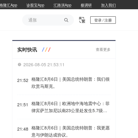
格隆汇App
诊股宝App
汇路演App
极调研
加入我们
通胀

登录 / 注册
通胀
实时快讯
查看更多
2026-08-05 21:53:11

格隆汇8月6日｜美国总统特朗普：我们很
21:52
欣赏马斯克。
格隆汇8月6日｜欧洲地中海地震中心：菲
21:51
律宾萨兰加尼以南23公里处发生5.7级地
震。
格隆汇8月6日｜美国总统特朗普：我更愿
21:48
意与伊朗达成协议。