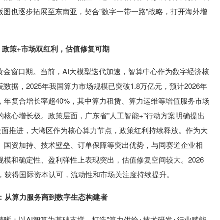
版图也逐步拓展至东南亚，契合"数字一带一路"战略，打开海外增
：政策+市场双红利，估值修复可期
黄金窗口期。当前，AI大模型迭代加速，智算中心作为数字经济核
据，2025年我国算力市场规模已突破1.8万亿元，预计2026年
亿元，年复合增长率超40%，其中算力租赁、算力运维等增值服务市场
核心增长极。政策层面，广东省"人工智能+"行动方案明确提出
略全面推进，大湾区作为核心算力节点，政策红利持续释放。作为大
、国资加持、技术壁垒、订单保障等突出优势，与同赛道企业相
模和确定性、盈利弹性上表现突出，估值修复空间较大。2026
数，获得国际资本认可，流动性和市场关注度持续提升。
：从算力服务商到数字生态构建者
晰：以AI智算为基础支撑，打造"算力供给+技术研发+行业赋能