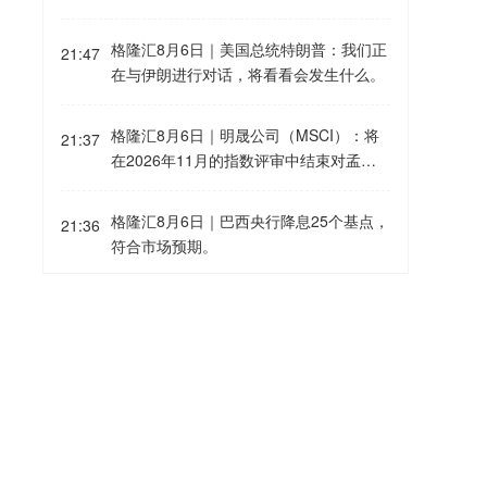
格隆汇8月6日｜美国总统特朗普：我们正
21:47
在与伊朗进行对话，将看看会发生什么。
格隆汇8月6日｜明晟公司（MSCI）：将
21:37
在2026年11月的指数评审中结束对孟加
拉国在MSCI股票指数中的特殊待遇。
格隆汇8月6日｜巴西央行降息25个基点，
21:36
符合市场预期。
格隆汇8月6日｜巴西央行：决议为一致通
21:36
过。
格隆汇8月6日｜美国总统特朗普：关税让
21:31
我们变得富有。
格隆汇8月6日｜美国总统特朗普：（谈及
21:24