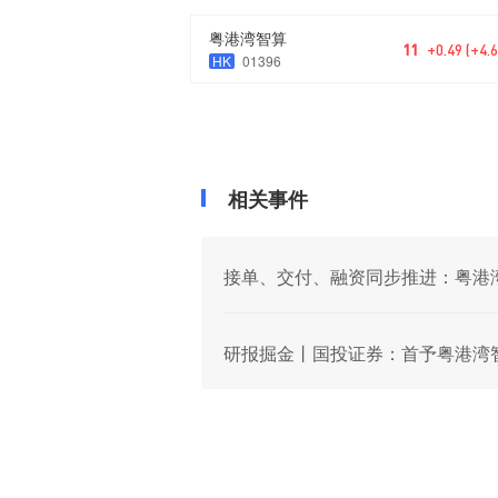
粤港湾智算
11
+0.49 (+4.
HK
01396
相关事件
接单、交付、融资同步推进：粤港
研报掘金丨国投证券：首予粤港湾智