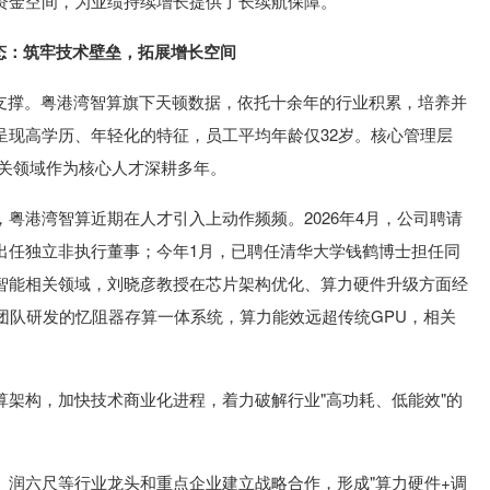
资金空间，为业绩持续增长提供了长续航保障。
态：筑牢技术壁垒，拓展增长空间
要支撑。粤港湾智算旗下天顿数据，依托十余年的行业积累，培养并
呈现高学历、年轻化的特征，员工平均年龄仅32岁。核心管理层
相关领域作为核心人才深耕多年。
粤港湾智算近期在人才引入上动作频频。2026年4月，公司聘请
出任独立非执行董事；今年1月，已聘任清华大学钱鹤博士担任同
智能相关领域，刘晓彦教授在芯片架构优化、算力硬件升级方面经
团队研发的忆阻器存算一体系统，算力能效远超传统GPU，相关
算架构，加快技术商业化进程，着力破解行业"高功耗、低能效"的
、润六尺等行业龙头和重点企业建立战略合作，形成"算力硬件+调