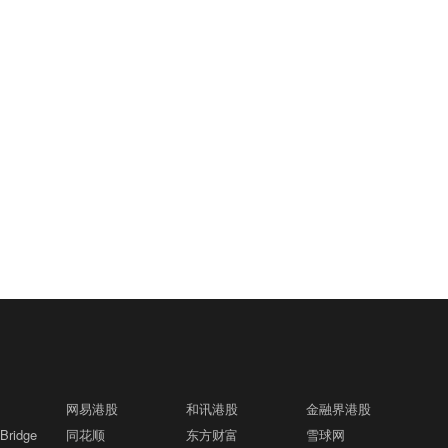
用大量资金，将“造人”打造成了一条工业
流水线。
网易港股
和讯港股
金融界港股
ridge
同花顺
东方财富
雪球网