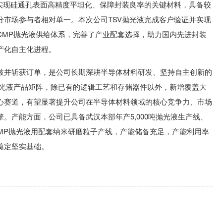
是实现硅通孔表面高精度平坦化、保障封装良率的关键材料，具备较
分市场参与者相对单一。本次公司TSV抛光液完成客户验证并实现
CMP抛光液供给体系，完善了产业配套选择，助力国内先进封装
产化自主化进程。
破并斩获订单，是公司长期深耕半导体材料研发、坚持自主创新的
抛光液产品矩阵，除已有的逻辑工艺和存储器件以外，新增覆盖大
心赛道，有望显著提升公司在半导体材料领域的核心竞争力、市场
。产能方面，公司已具备武汉本部年产5,000吨抛光液生产线、
CMP抛光液用配套纳米研磨粒子产线，产能储备充足，产能利用率
奠定坚实基础。