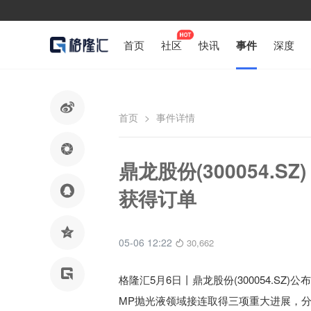
首页
社区
快讯
事件
深度

首页
>
事件详情

鼎龙股份(300054.

获得订单

05-06 12:22
30,662

格隆汇5月6日丨
鼎龙股份(300054.SZ)公
MP抛光液领域接连取得三项重大进展，分