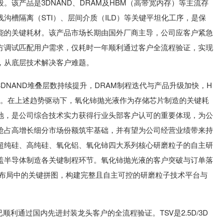
。该产品是3DNAND、DRAM及HBM（高带宽内存）等主流存
沟槽隔离（STI）、层间介质（ILD）等关键平坦化工序，是保
能的关键耗材。该产品市场长期由国外厂商主导，公司应客户紧急
方调试匹配用户需求，仅耗时一年顺利通过客户全流程验证，实现
，从底层技术解决客户难题。
DNAND堆叠层数持续提升，DRAM制程迭代与产品升级加快，H
长。在上述趋势驱动下，氧化铈抛光液作为存储芯片制造的关键耗
地，是公司综合技术实力获得行业头部客户认可的重要体现，为公
抢占高增长细分市场份额筑牢基础，并有望为公司经营业绩带来持
超纯硅、高纯硅、氧化铝、氧化铈四大系列核心研磨粒子的自主研
盖半导体制造各关键制程环节。氧化铈抛光液的客户突破与订单落
类布局中的关键拼图，构建完整且自主可控的研磨粒子技术平台与
顺利通过国内先进封装龙头客户的全流程验证。TSV是2.5D/3D