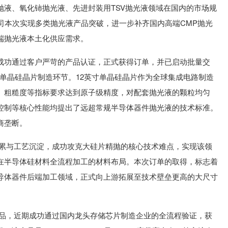
抛液、氧化铈抛光液、先进封装用TSV抛光液领域在国内的市场规
司本次实现多类抛光液产品突破，进一步补齐国内高端CMP抛光
端抛光液本土化供应需求。
成功通过客户严苛的产品认证，正式获得订单，并已启动批量交
m）单晶硅晶片制造环节。12英寸单晶硅晶片作为全球集成电路制造
、粗糙度等指标要求达到原子级精度，对配套抛光液的颗粒均匀
控制等核心性能均提出了远超常规半导体器件抛光液的技术标准。
商垄断。
积累与工艺沉淀，成功攻克大硅片精抛的核心技术难点，实现该领
在半导体硅材料全流程加工的材料布局。本次订单的取得，标志着
导体器件后端加工领域，正式向上游拓展至技术壁垒更高的大尺寸
。
产品，近期成功通过国内龙头存储芯片制造企业的全流程验证，获