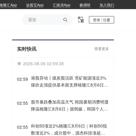
格隆汇App
诊股宝App
汇路演App
极调研
加入我们
通胀

登录 / 注册
通胀
实时快讯
查看更多
2026-08-06 02:59:38

港股异动丨煤炭股活跃 兖矿能源涨近3%
02:59
煤价走强提供基本面支撑格隆汇8月6日｜
港股煤炭股集体活跃，其中，金马能源大
涨近9%，兖矿能源涨近3%，蒙古能源涨
股市暴跌叠加高温天气 韩国暑期消费明显
02:55
近2%，首钢资源、中煤能源、兖煤澳大
降温格隆汇8月6日｜据韩媒，韩国个人信
利亚涨1.2%，易大宗、中国神华跟涨。
用卡消费和旅游消费均在暑假旺季期间出
消息面上，8月5日，动力煤价格指数全线
现下滑。分析认为，创纪录的高温天气和
科创50涨近2%格隆汇8月6日｜科创50指
上调，5500大卡报839元/吨涨5元/吨，煤
02:55
近期韩国国内股市的大幅下跌成为影响消
数涨近2%，成分股中，源杰科技涨超
价的持续走强直接提振了市场对煤炭企业