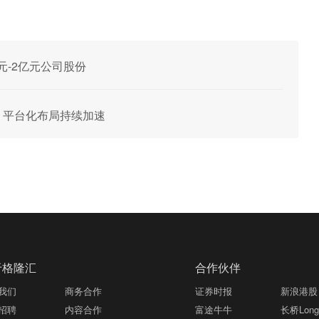
亿元-2亿元公司股份
高增 平台化布局持续加速
于格隆汇
合作伙伴
我们
商务合作
证券时报
新浪港股
招聘
内容合作
富途牛牛
长桥LongB