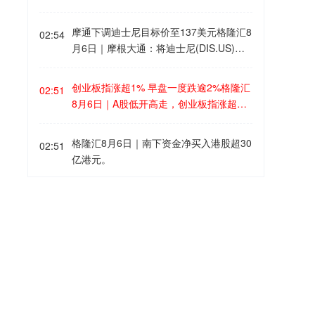
费的背景因素。根据韩国数据与统计部8
5%，中微公司、寒武纪涨超3%。
盈利的预期。在2025年"反内卷"严控煤炭
月6日公布的Nowcast指数，7月第四周(1
超能力生产政策延续的背景下，叠加安监
摩通下调迪士尼目标价至137美元格隆汇8
8日至24日)的信用卡消费额较去年同期下
02:54
系统性加严、部分矿井停产整改，2026年
月6日｜摩根大通：将迪士尼(DIS.US)目
降12.9%。这是自今年1月以来最大的单
下半年国内动力煤供给端产量收缩趋势延
标价从140美元下调至137美元。
周降幅。
续。 有机构指出，长协占比较高的中国神
创业板指涨超1% 早盘一度跌逾2%格隆汇
02:51
华、中煤能源业绩稳定性较强，低估值标
8月6日｜A股低开高走，创业板指涨超
的兖矿能源（港股）也有望迎来估值修
1%，早盘一度跌逾2%；深成指涨0.7%，
复。
沪指涨0.36%。半导体、光模块、AI基
格隆汇8月6日｜南下资金净买入港股超30
02:51
站、黄金等方向涨幅居前，沪深京三市下
亿港元。
跌个股近2000只。
国瓷材料：目前公司已建成硫化物固态电
02:49
解质自动化生产线 量产能力初步构建格隆
汇8月6日｜国瓷材料8月5日在分析师会议
上表示，随着全固态电池产业化进程推
国瓷材料：针对AI服务器及车规级MLCC
02:48
进，硫化物固态电解质因其高离子电导率
粉体 已完成部分高端产线的扩产工作格隆
等优势，成为核心关键材料。目前公司已
汇8月6日｜国瓷材料8月5日在分析师会议
建成硫化物固态电解质自动化生产线，量
上表示，受益于行业景气度持续回升以及
国际足联就FFE商业提案致歉格隆汇8月6
产能力初步构建，产品品质得到客户的高
02:47