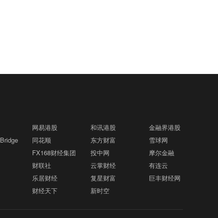
谷歌内部重点则转向大语言模型Gemini，
通知美国将允许最大流量的石油通过海
于比特币作为全球央行货币扩张对冲工具
以追赶OpenAI和Anthropic。Hassabis的
峡，但我们不信任他们。
的定位，目前尚未看到全球货币宽松周期
调整反映出谷歌内部长期存在的战略矛
即将结束的迹象。同时，加密行业正在经
格隆汇8月8日丨据福克斯新闻，美国副总
14:51
盾：科研人员更关注长期科学突破，而商
历根本性转型，过去更像是“区块链的玩具
统万斯表示，伊朗已通知美国，尽管政权
业团队则更关注能够快速商业化、推动收
世界”，如今正逐渐进入真实世界应用阶
内部人士发表了将对霍尔木兹海峡征收过
入和股价增长的AI产品，市场预测Hassab
段。
境费的声明，但伊朗不会征收此类费用。
is可能将在一年内离开谷歌，并可能重新
罗马尼亚国防部称未发现空中目标经该国
14:28
创业。
领空进入保加利亚格隆汇8月8日｜据央
视，当地时间8月8日，罗马尼亚国防部发
表声明称，针对当天上午在保加利亚境
SK海力士拟推出约710亿美元股东回报方
14:20
内、靠近罗马尼亚边境地区发生的爆炸事
案，股票回购规模达284亿美元格隆汇8月
网易港股
和讯港股
金融界港股
件，罗马尼亚雷达监视系统未发现任何飞
8日｜据韩国经济日报，SK海力士正在筹
ridge
同花顺
行器穿越罗马尼亚领空进入保加利亚。罗
东方财富
雪球网
备一项包含股票回购和现金分红在内的股
一船只在阿曼以东海域遭袭起火格隆汇8
马尼亚国防部说，目前正持续监测罗马尼
13:51
FX168财经集团
投中网
摩尔金融
东回报方案，总规模预计约100万亿韩元
月8日｜英国海上贸易行动办公室（UKMT
亚边境附近局势，如出现相关重要信息，
财联社
云掌财经
有连云
(约710亿美元)。其中，股票回购规模预
O）当地时间8日收到报告称，阿曼海塞卜
将及时发布进一步消息。保加利亚总理拉
乐居财经
复星财富
巨丰财经网
计达到40万亿韩元(约284亿美元)，约占
以东18海里处发生一起突发事件。经核实
德夫8日说，一架无人机当天自罗马尼亚
明日运营开始起 上海地铁全网络地面高架
公司已发行股份总数的2%以上。该规模
13:42
财经天下
新时空
的消息来源报告称，一艘船只遭“不明投射
方向进入保加利亚领空并在该国境内爆
区段限速运行格隆汇8月8日｜申通地铁集
与SK海力士此前为美国存托凭证(ADR)上
物”击中并引发火灾，目前火势已被扑灭。
炸，但未造成人员伤亡。
团介绍，受今年第13号台风“白海豚”影
市发行的新股比例接近。 相比去年约14.3
消息称船员均安全。有关部门正在对事件