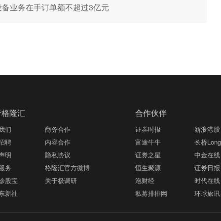
加工设备业务在手订单额不超过3亿元
于格隆汇
合作伙伴
我们
商务合作
证券时报
新浪港股
招聘
内容合作
富途牛牛
长桥LongB
声明
隐私协议
证券之星
中金在线
服务
格隆汇官方微博
恒生聚源
证券日报
诊股宝
关于极调研
泡财经
时代在线
东新社
私募排排网
环球旅讯