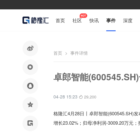
首页
社区
快讯
事件
深度

首页
>
事件详情

卓郎智能(600545.S

04-28 15:23
29,200

格隆汇4月28日丨卓郎智能(600545.SH)
发
增长23.02%
；归母净利润-3009.20万元
；
