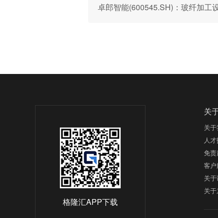
卓郎智能(600545.SH)：玻纤
关
关于
人才
免责
客户
关于
关于
格隆汇APP下载