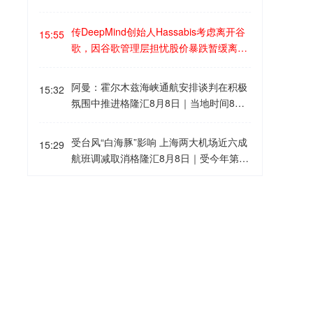
的领域，包括投资、产品开发、战争、网
Situational Awareness此前遭披露因AI相
dry。Leopold Aschenbrenner此前已向S
络安全以及科学发现，本质上都具有对抗
关股票大幅回调导致基金显著损失正寻求
ource Foundry 投资1亿美元，此次追加4
传DeepMind创始人Hassabis考虑离开谷
性和竞争性。“你要么花钱去赢，要么就会
15:55
新资金注入，但基金爆仓的经历，在硅谷
亿美元后，对该公司的累计投资达到5亿
歌，因谷歌管理层担忧股价暴跌暂缓离职
被别人赢。” 近期Kimi K3开放权重进一步
非但未成污点，反而强化了创始人Leopol
美元。该笔投资于本周二完成，是Aschen
格隆汇8月8日｜Citrini分析师Jukan在X平
引发市场对于“开源模型能否接近前沿”的
d Aschenbrenner的"英雄人设"，许多硅
brenner在Situational Awareness基金因
台转发内容称，业内消息人士称，谷歌De
讨论。随着开源模型在规模和能力上的持
阿曼：霍尔木兹海峡通航安排谈判在积极
谷投资者将其视为"逢低买入"的机会，持
15:32
多家华尔街贷款方发出追加保证金通知、
epMind联合创始人Demis Hassabis此前
续提升，市场开始关注其是否会进一步削
氛围中推进格隆汇8月8日｜当地时间8
续为这位前OpenAI研究员转型的投资人
面临资金压力后采取的重要行动之一。 S
计划与另一位联合创始人David Silver同期
弱 OpenAI、Anthropic、Google等闭源AI
日，阿曼外交部发表声明称，目前有关霍
站台，目前该基金已告知投资者暂不接受
ource Foundry成立于2025年，总部位于
离开，但谷歌管理层担心这一消息可能引
实验室的技术优势和商业护城河。 纳瓦尔
尔木兹海峡通航安排的谈判正在积极、建
新资金，但外界的热情并未因此消退，资
旧金山，由斯坦福材料科学家Abdulmalik
受台风“白海豚”影响 上海两大机场近六成
发股价大幅下跌，因此希望其暂缓离职。
15:29
的观点认为，模型开放权重本身并不意味
设性的氛围中推进，并已取得兼顾各方利
深风险投资人Elad Gil更是公开宣布首次
Obaid和Joe Burg联合创立。公司专注于
航班调减取消格隆汇8月8日｜受今年第13
消息称，在谷歌宣布相关调整后，公司股
着闭源实验室的竞争优势会消失。在高价
益的进展。声明强调，应避免采取任何可
申请投资Aschenbrenner的基金。此外，
开发更简单、低成本、高效率的半导体光
号台风“白海豚”影响，明天（9日）上海浦
价确实出现下跌，最终Hassabis被说服转
值、强竞争的应用领域，持续的资本投
能影响相关谈判以及已经取得进展的行
此前曾拒绝为 Situational Awareness提供
刻与制造技术。该公司目标是挑战当前由
东机场和虹桥机场通行能力将出现下降，
任DeepMind主席职位以帮助组织平稳过
入、研发能力以及将模型转化为实际产品
Nansen创始人：比特币或已触及本轮周
动。
15:07
主经纪服务的摩根士丹利已改变立场，计
阿斯麦主导的极紫外(EUV)光刻技术体
近六成进出港航班调减取消。两场计划取
渡，并为未来以更合适方式离开谷歌创造
和服务的能力，仍将决定最终的商业价
期低点，未来不会再跌破6万美元格隆汇8
划在未来数周内将该基金纳为主经纪客
系，并试图解决人工智能算力需求快速增
消进出港航班1384架次，其中，浦东机场
空间。 据悉，随着David Silver转向创办I
值。
月8日｜Nansen创始人兼CEO Alex Svan
户。
长与传统芯片制造产能扩张速度不足之间
取消871架次、虹桥机场取消航班513架
neffable Intelligence、John Jumper加入
evik表示，比特币当前约6万美元的价格可
的矛盾。
格隆汇8月8日丨伊朗总统佩泽希齐扬：问
次。请旅客及时向所乘航司了解查询航班
14:57
Anthropic，DeepMind核心AI研发力量正
能已经标记本轮周期低点。Svanevik
题不能仅靠战争解决。致力于根据谅解备
最新动态，合理安排出行。
在发生变化。有消息人士认为，谷歌如今
称：“我个人认为比特币不会再回到6万美
忘录的条款推进和平进程。
真正推动AI模型发展的中心已更多转向美
元以下，我认为那已经是过去式了，而且
国湾区，DeepMind的重要性有所下降，
格隆汇8月8日丨美国副总统万斯：伊朗已
我认为是永远。”他表示，这一判断主要基
14:53