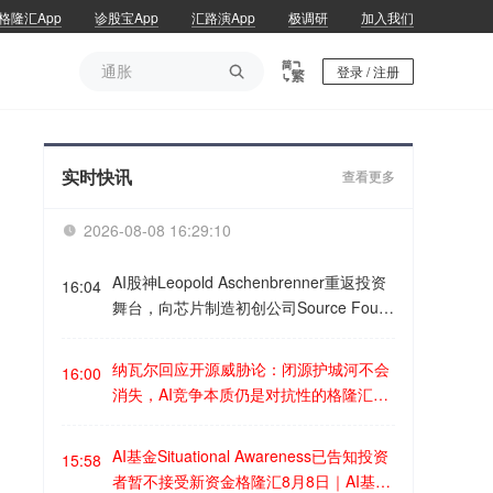
格隆汇App
诊股宝App
汇路演App
极调研
加入我们
通胀

登录 / 注册
通胀
实时快讯
查看更多
2026-08-08 16:29:10

AI股神Leopold Aschenbrenner重返投资
16:04
舞台，向芯片制造初创公司Source Foun
dry投资5亿美元格隆汇8月9日｜据彭博社
援引知情人士称，25岁AI投资人、前Ope
纳瓦尔回应开源威胁论：闭源护城河不会
16:00
nAI研究员Leopold Aschenbrenner在其对
消失，AI竞争本质仍是对抗性的格隆汇8
冲基金Situational Awareness面临流动性
月9日｜硅谷天使投资人纳瓦尔(Naval)表
压力后重新进入投资市场，并向一家由红
示，开源AI模型并不会威胁前沿实验室的
AI基金Situational Awareness已告知投资
杉资本支持的私营芯片制造初创公司进行
15:58
盈利能力。纳瓦尔认为，经济中最具价值
者暂不接受新资金格隆汇8月8日｜AI基金
大额投资。据悉，该公司为Source Foun