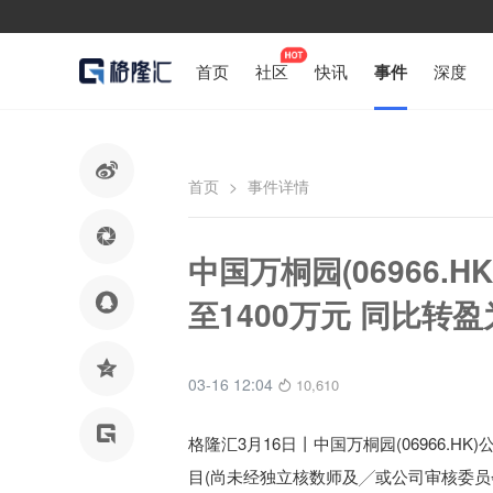
首页
社区
快讯
事件
深度

首页
>
事件详情

中国万桐园(06966.H

至1400万元 同比转

03-16 12:04
10,610

格隆汇3月16日丨
中国万桐园(06966.HK)
目(尚未经独立核数师及╱或公司审核委