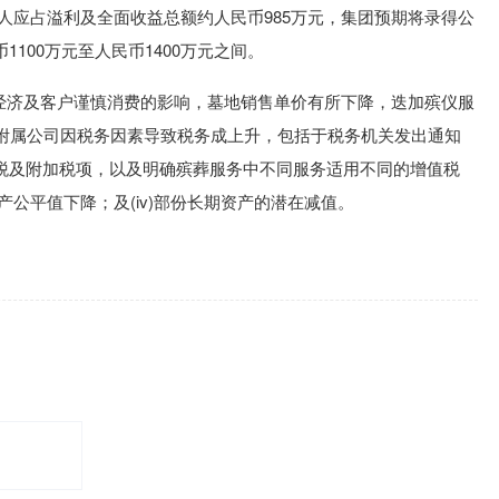
人应占溢利及全面收益总额约人民币985万元，集团预期将录得公
100万元至人民币1400万元之间。
观经济及客户谨慎消费的影响，墓地销售单价有所下降，迭加殡仪服
司之附属公司因税务因素导致税务成上升，包括
于
税务机关发出通知
税及附加税项，以及明确殡葬服务中不同服务适用不同的增值税
资产公平值下降；及(iv)部份长期资产的潜在减值。
)