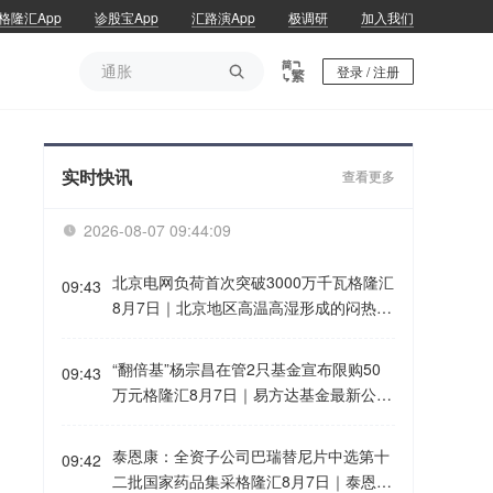
格隆汇App
诊股宝App
汇路演App
极调研
加入我们
通胀

登录 / 注册
通胀
实时快讯
查看更多
2026-08-07 09:44:09

北京电网负荷首次突破3000万千瓦格隆汇
09:43
8月7日｜北京地区高温高湿形成的闷热天
气仍在持续，北京电网负荷持续攀升，最
大负荷首次突破3000万千瓦，13时17分
“翻倍基”杨宗昌在管2只基金宣布限购50
09:43
达到3026万千瓦。截至目前，北京电网已
万元格隆汇8月7日｜易方达基金最新公告
连续三天刷新历史纪录。 今日负荷高峰时
显示，杨宗昌在管的易方达供给改革、易
段，北京电网降温负荷增长明显，占比超
方达产业机遇自8月10日起暂停A类基金份
泰恩康：全资子公司巴瑞替尼片中选第十
过47%。
09:42
额或C类基金份额的50万元以上的大额申
二批国家药品集采格隆汇8月7日｜泰恩康