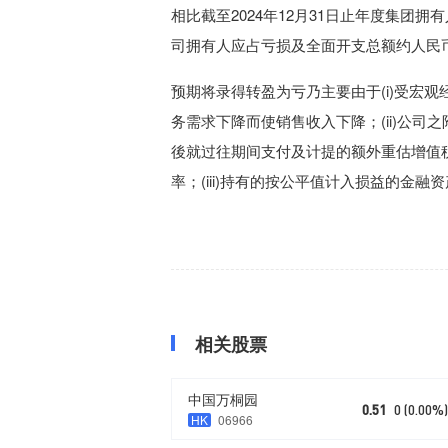
相比截至
2024年12月31日
止年度集团拥有
司拥有人应占亏损及全面开支总额约人民币1
预期将录得转盈为亏乃主要由于(i)受宏
务需求下降而使销售收入下降；(ii)公
後就过往期间支付及计提的额外重估增值
率；(iii)持有的按公平值计入损益的金融
相关股票
中国万桐园
0.51
0 (0.00%
HK
06966