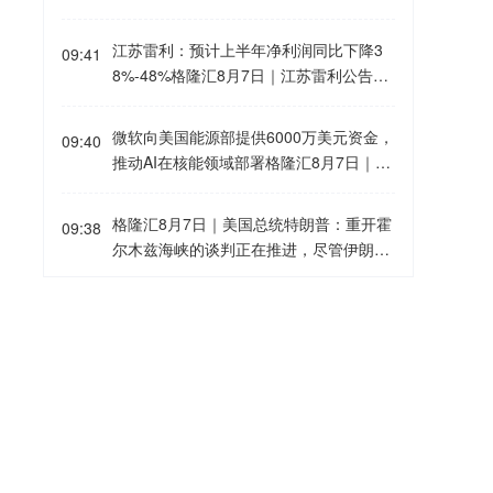
购。此前，随着7月市场行情调整，前述2
公告称，公司全资子公司山东华铂凯盛生
只基金成为截至7月底市场唯二的年内翻
物科技有限公司参加第十二批全国药品集
江苏雷利：预计上半年净利润同比下降3
倍基。8月以来，2只基金依旧表现亮眼，
09:41
中采购，巴瑞替尼片中选。该药品适应症
8%-48%格隆汇8月7日｜江苏雷利公告，
易方达供给改革最新年内收益为129.0
为类风湿关节炎，规格为2mg*28片/盒。
预计2026年上半年归属于上市公司股东的
7%，继续领涨市场；跟随其后的易方达
本次中选将有利于产品放量销售及市场开
净利润为9685.83万元～1.15亿元，比上
产业机遇最新年内收益为124.85%。
微软向美国能源部提供6000万美元资金，
拓，提升公司品牌影响力，对经营业绩产
09:40
年同期的1.86亿元下降38%～48%。预计
推动AI在核能领域部署格隆汇8月7日｜微
生积极影响。但采购协议签订等后续事项
扣除非经常性损益后的净利润为7392.67
软宣布向美国能源部“创世纪计划”(Genesi
及对业绩影响尚存不确定性。
万元～9152.83万元，比上年同期下降4
s)项目提供总价值6000万美元的多年期资
格隆汇8月7日｜美国总统特朗普：重开霍
8%～58%。业绩变动原因为人民币对美
09:38
金支持。根据计划，Microsoft将分三年发
尔木兹海峡的谈判正在推进，尽管伊朗议
元汇率大幅升值致汇兑损失扩大，铜、
放价值4000万美元的Azure计算和AI额
员正在考虑对与美国和以色列相关的船只
铝、稀土等原材料价格高位致毛利率下
度，并投入2000万美元用于方案工程和支
实施限制。
降，以及新业务研发投入较高、汽车零部
中证协：证券公司不得将客户超额收益直
持服务。除资金投入外，微软正建立一个
09:37
件业务产能爬坡等因素。
接作为债券投资顾问业务人员的业绩考核
名为“推动研究与知识科学合作伙伴关系(S
指标格隆汇8月7日｜中国证券业协会发布
PARK)”的新协调中心，作为Genesis与微
《证券公司债券投资顾问业务管理规
软合作的唯一入口。
TD Cowen上调埃克森美孚目标价至168
09:36
则》，设置6个月过渡期，将于2027年2
美元格隆汇8月7日｜TD Cowen将埃克森
月5日起正式施行。其中提出，证券公司
美孚石油的目标价从155美元上调至168
应当建立科学合理的薪酬绩效考核制度，
美元。
德迈仕：拟2.07亿元收购上海数明25%股
重点考核债券投资顾问业务人员的合规展
09:36