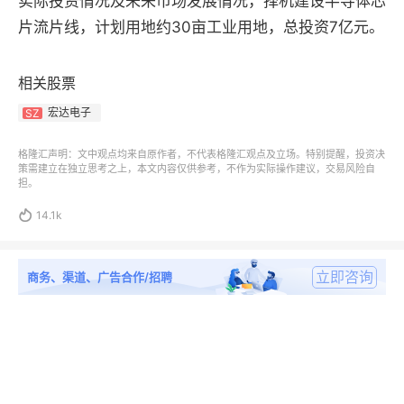
实际投资情况及未来市场发展情况，择机建设半导体芯
片流片线，计划用地约30亩工业用地，总投资7亿元。
相关股票
宏达电子
SZ
格隆汇声明：文中观点均来自原作者，不代表格隆汇观点及立场。特别提醒，投资决
策需建立在独立思考之上，本文内容仅供参考，不作为实际操作建议，交易风险自
担。

14.1k
立即咨询
商务、渠道、广告合作/招聘