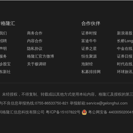
于格隆汇
合作伙伴
我们
商务合作
证券时报
新浪港股
招聘
内容合作
富途牛牛
长桥LongB
声明
隐私协议
证券之星
中金在线
服务
格隆汇官方微博
恒生聚源
证券日报
诊股宝
关于极调研
泡财经
时代在线
东新社
私募排排网
环球旅讯
未经授权，不得复制、转载或以其他方式使用本站内容。格隆汇及授权的第
不良信息举报热线:0755-86533750-821 举报邮箱:service@gelonghui.com
圳格隆汇信息科技有限公司 粤ICP备15107822号
粤公网安备 44030502004