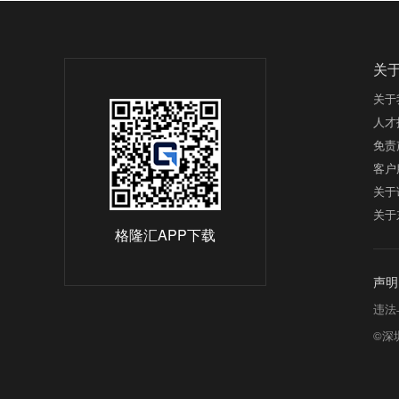
关
关于
人才
免责
客户
关于
关于
格隆汇APP下载
声明
违法与
©深