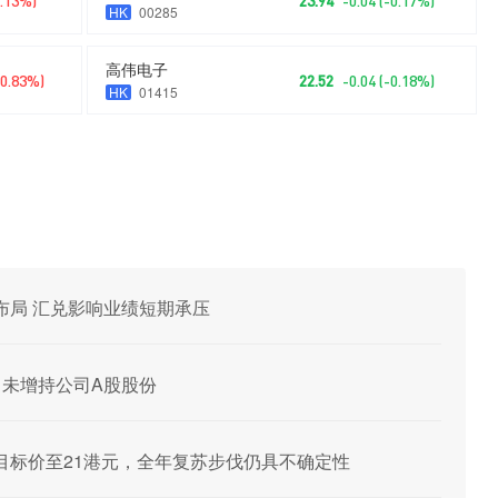
2.13%)
23.94
-0.04 (-0.17%)
HK
00285
高伟电子
+0.83%)
22.52
-0.04 (-0.18%)
HK
01415
善布局 汇兑影响业绩短期承压
司尚未增持公司A股股份
目标价至21港元，全年复苏步伐仍具不确定性