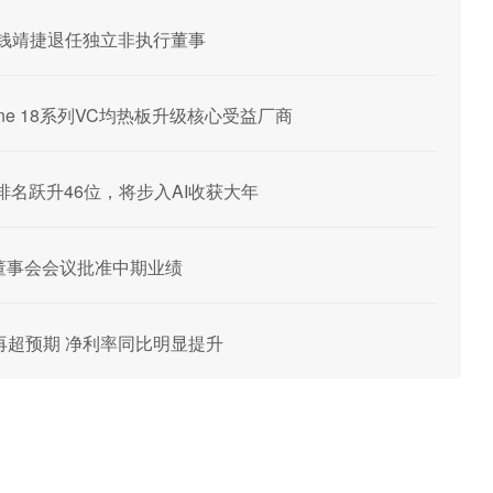
武及钱靖捷退任独立非执行董事
hone 18系列VC均热板升级核心受益厂商
HK)排名跃升46位，将步入AI收获大年
举行董事会会议批准中期业绩
预告再超预期 净利率同比明显提升