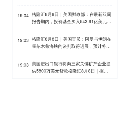
期美国国债，此前一个月为58.64亿美
31年7月31日到期的5年期美国国债，此
元。
前一个月为506.26亿美元。外国投资者买
格隆汇8月8日｜美国财政部：在最新双周
19:04
入66.23亿美元2031年7月31日到期的5年
报告期内，投资基金买入543.91亿美元20
期美国国债，此前一个月为88.65亿美
28年7月31日到期的2年期美国国债，此
元。
前一个月为534.59亿美元。外国投资者买
格隆汇8月8日｜美国官员：阿曼与伊朗在
19:03
入65.10亿美元2028年7月31日到期的2年
霍尔木兹海峡的谈判取得进展，预计将很
期美国国债，此前一个月为69.42亿美
快达成协议。一旦宣布达成霍尔木兹海峡
元。
恢复商业航运、不受阻碍通行的协议，美
美国进出口银行将向三家关键矿产企业提
19:03
国将解除对伊朗港口的封锁。美国的行动
供5800万美元贷款格隆汇8月8日｜据路
将继续以执行情况为依据，并与伊朗履行
透社报道，文件显示，在特朗普会见矿业
其承诺的情况挂钩。
高管之际，美国进出口银行将向三家关键
格隆汇8月8日｜恒指期货夜盘收涨0.4
19:01
矿产企业提供总额5800万美元贷款。Wes
9%，报25790点，高水122点。
twater Resources将获得美国进出口银行
2500万美元贷款，用于阿拉巴马州石墨设
格隆汇8月8日｜美国官员：阿曼与伊朗在
施项目。5E Advanced Metals将获得美国
19:01
霍尔木兹海峡的谈判取得进展，预计将很
进出口银行800万美元贷款，用于加州硼
快达成协议。
项目。Global Advanced Metals将获得美
国进出口银行2500万美元贷款，以提升钽
格隆汇8月8日｜美国民主党参议员沃伦：
19:00