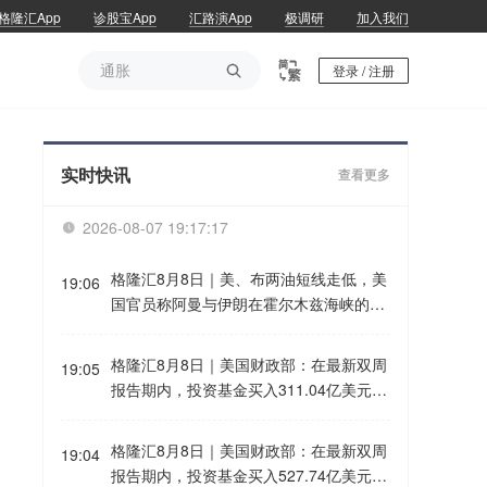
格隆汇App
诊股宝App
汇路演App
极调研
加入我们
通胀

登录 / 注册
通胀
实时快讯
查看更多
2026-08-07 19:17:17

格隆汇8月8日｜美、布两油短线走低，美
19:06
国官员称阿曼与伊朗在霍尔木兹海峡的谈
判取得进展，预计将很快达成协议。
格隆汇8月8日｜美国财政部：在最新双周
19:05
报告期内，投资基金买入311.04亿美元20
33年7月31日到期的7年期美国国债，此
前一个月为315.59亿美元。外国投资者买
格隆汇8月8日｜美国财政部：在最新双周
19:04
入52.42亿美元2033年7月31日到期的7年
报告期内，投资基金买入527.74亿美元20