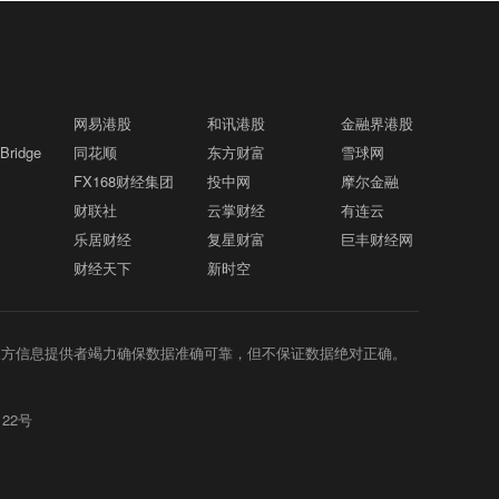
网易港股
和讯港股
金融界港股
ridge
同花顺
东方财富
雪球网
FX168财经集团
投中网
摩尔金融
财联社
云掌财经
有连云
乐居财经
复星财富
巨丰财经网
财经天下
新时空
三方信息提供者竭力确保数据准确可靠，但不保证数据绝对正确。
122号