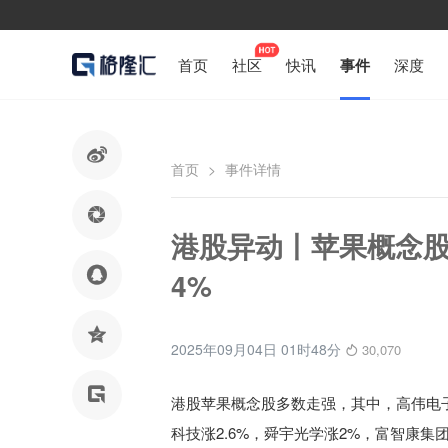
首页
社区
快讯
事件
深度

首页
>
事件详情

港股异动丨苹果概念股

4%

2025年09月04日 01时48分
30,070

港股苹果概念股多数走强，其中，高伟电子
科技涨2.6%，舜宇光学涨2%，富智康集