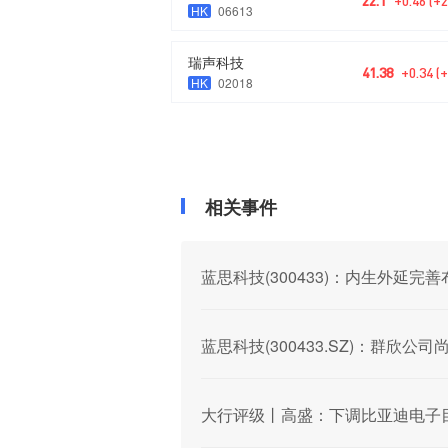
22.1
+0.46 (+
HK
06613
瑞声科技
41.38
+0.34 (
HK
02018
相关事件
蓝思科技(300433)：内生外延完
蓝思科技(300433.SZ)：群欣公
大行评级丨高盛：下调比亚迪电子