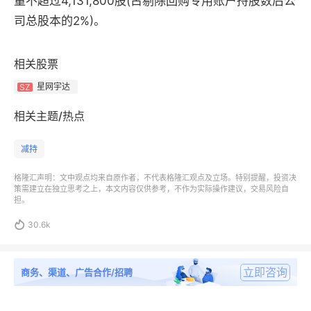
量不超过4,131,800股(占剔除回购专用账户持股数后公
司总股本的2%)。
相关股票
星网宇达
SZ
相关主题/热点
减持
格隆汇声明：文中观点均来自原作者，不代表格隆汇观点及立场。特别提醒，投资决
策需建立在独立思考之上，本文内容仅供参考，不作为实际操作建议，交易风险自
担。

30.6k
立即咨询
商务、渠道、广告合作/招聘