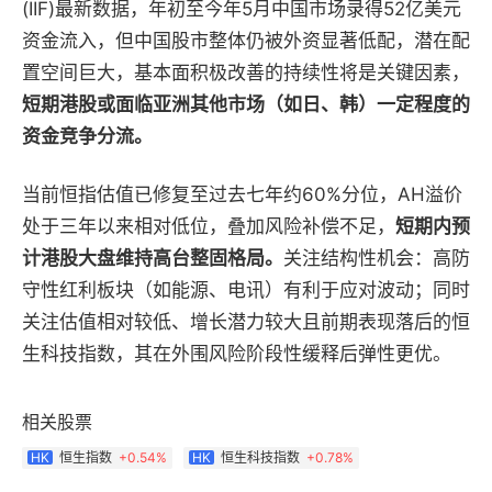
(IIF)最新数据，年初至今年5月中国市场录得52亿美元
资金流入，但中国股市整体仍被外资显著低配，潜在配
置空间巨大，基本面积极改善的持续性将是关键因素，
短期港股或面临亚洲其他市场（如日、韩）一定程度的
资金竞争分流。
当前恒指估值已修复至过去七年约60%分位，AH溢价
处于三年以来相对低位，叠加风险补偿不足，
短期内预
计港股大盘维持高台整固格局。
关注结构性机会：高防
守性红利板块（如能源、电讯）有利于应对波动；同时
关注估值相对较低、增长潜力较大且前期表现落后的恒
生科技指数，其在外围风险阶段性缓释后弹性更优。
相关股票
恒生指数
+
0.54%
恒生科技指数
+
0.78%
HK
HK