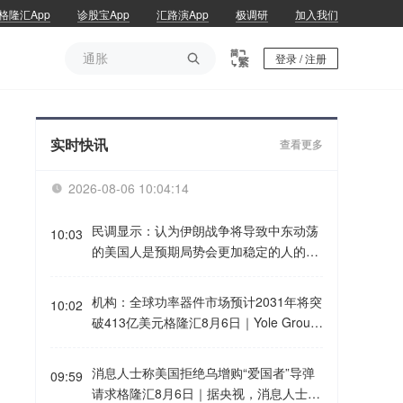
格隆汇App
诊股宝App
汇路演App
极调研
加入我们
通胀

登录 / 注册
通胀
实时快讯
查看更多
2026-08-06 10:04:14

民调显示：认为伊朗战争将导致中东动荡
10:03
的美国人是预期局势会更加稳定的人的三
倍格隆汇8月6日｜路透社/益普索民调显
示，认为伊朗战争将导致中东动荡的美国
机构：全球功率器件市场预计2031年将突
10:02
人是预期局势会更加稳定的人的三倍。在
破413亿美元格隆汇8月6日｜Yole Group
特朗普任期内，注册选民首次在应对战争
在最新研究报告中表示，经历了2024至2
和恐怖主义问题上更青睐民主党人而非共
025年的市场调整后，功率电子产业正进
消息人士称美国拒绝乌增购“爱国者”导弹
和党人。
09:59
入以行业整合、成本优化和竞争力提升为
请求格隆汇8月6日｜据央视，消息人士近