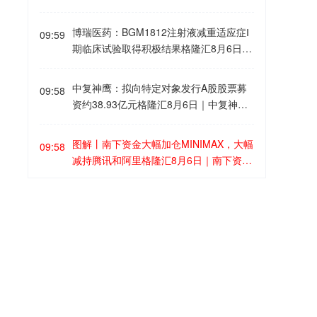
核心的新阶段。Yole Group预计，在电气
日称，美国总统特朗普已拒绝乌克兰总统
化、AI基础设施和可再生能源的共同驱动
泽连斯基增加采购数百枚“爱国者”导弹的
博瑞医药：BGM1812注射液减重适应症Ⅰ
下，2025年至2031年全球功率器件市场
09:59
请求，理由是美国自身库存紧张，而且美
期临床试验取得积极结果格隆汇8月6日｜
将保持7.1%的年复合增长率(CAGR)，到
国需要应对与伊朗的冲突。7月，特朗普
博瑞医药(688166.SH)公告称，公司自主
2031年市场规模达到413亿美元。具体公
曾在北约峰会上提出授权乌克兰生产“爱国
研发的BGM1812注射液在中国和美国治
司方面，该机构认为，英飞凌、安森美和
中复神鹰：拟向特定对象发行A股股票募
者”导弹的设想，但他近日表示，需谨慎对
09:58
疗成人超重/肥胖的Ⅰ期临床试验取得积极
意法半导体等传统龙头企业依然保持领
资约38.93亿元格隆汇8月6日｜中复神鹰
待这类授权。据悉，多个欧洲北约成员国
结果。中国Ⅰ期研究显示，各剂量组减重效
先；与此同时，华润微、士兰微以及安世
(688295.SH)公告称，公司董事会审议通
表示，在不削弱自身防御能力的前提下，
果显著，扣除安慰剂后体重较基线平均降
半导体(荷兰/中国)等企业正持续提升在产
过向特定对象发行A股股票方案，拟募集
对乌援助已接近极限。
图解丨南下资金大幅加仓MINIMAX，大幅
低1.9%~8.4%，且安全性良好，无严重不
09:58
业链中的市场份额。
资金总额约38.93亿元，扣除发行费用后
减持腾讯和阿里格隆汇8月6日｜南下资金
良事件。美国Ⅰ期研究也显示良好安全性和
用于年产3万吨高性能碳纤维建设项目、
今日净卖出港股14.61亿港元。其中： 净
减重效果，扣除安慰剂后减重幅度为0.2%
超高模量碳纤维研发平台项目及补充流动
买入MINIMAX 26.97亿、建滔积层板7.53
~9.2%。基于此，支持该药继续开展后续
3连板江钨装备：公司无注入矿山资产的
资金。
09:57
亿、长飞光纤光缆5.93亿； 净卖出腾讯2
临床Ⅱ期研究。
安排或活动格隆汇8月6日｜江钨装备(600
2亿、阿里巴巴16.27亿、中芯国际10.76
397.SH)公告称，公司股票近期多次大幅
亿、小米集团3.21亿、泡泡玛特1.92亿、
上涨并触及异常波动，8月6日再次涨停。
格隆汇8月6日｜马士基：自8月12日起，
华虹宏力1.85亿。 据统计，南下资金已连
09:57
公司关注到有媒体发布相关报道称，公司
从远东亚洲至地中海的货运将不再适用重
续3日净买入建滔积层板，共计21.456亿
可能择机注入矿山资产，引起市场关注与
货附加费。
港元；连续3日净买入长飞光纤光缆，共
讨论。经公司自查，公司无注入矿山资产
计13.1876亿港元；连续3日净卖出腾讯，
ST帕瓦：上半年净利润4505.97万元 同比
的安排或活动，公司目前主营业务为磁选
09:57