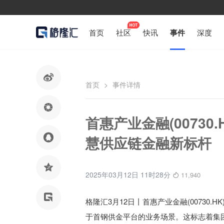
首页
社区
快讯
事件
深度

首页
>
事件详情

首惠产业金融(00730.

慧供应链金融新标杆

2025年03月12日 11时28分
11,940

格隆汇3月12日丨首惠产业金融(00730.H
于首钢供金平台的业务场景。这标志着集