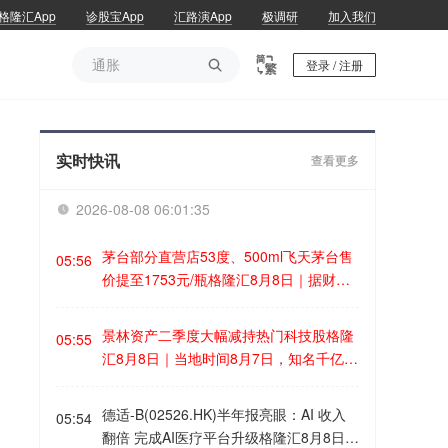
格隆汇App
诊股宝App
汇路演App
极调研
加入我们
通胀

登录 / 注册
通胀
实时快讯
查看更多
2026-08-08 06:01:35

茅台部分直营店53度、500ml飞天茅台售
05:56
价提至1753元/瓶格隆汇8月8日｜据财联
社，近期有茅台直营店已将53度、500ml
飞天茅台售价提升至1753元/瓶，高于i茅
景林资产二季度大幅减持热门科技股格隆
05:55
台1639元/瓶的售价。“这个价格（1753
汇8月8日｜当地时间8月7日，知名千亿级
元/瓶）今天已经没有货了，你可以明天再
私募景林资产披露2026年二季度末最新美
来问一下。”一位茅台直营店人士对记者表
股持仓（13F）。二季度，景林资产清仓
德适-B(02526.HK)半年报亮眼：AI 收入
示，除普茅外，马年生肖茅台酒（经典
05:54
英伟达、META等热门科技股，大幅减持
翻倍 完成AI医疗平台升级格隆汇8月8日｜
版）和精品茅台价格也有所上调。今年7