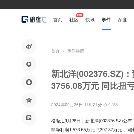
首页
社区
快讯
事件
深度

首页
>
事件详情

新北洋(002376.SZ

3756.08万元 同比扭

2024年09月26日 11时21分
9,856

格隆汇9月26日丨
新北洋(002376.SZ)公布
非
净利润
1,573.55万元-2,307.87万元，
同