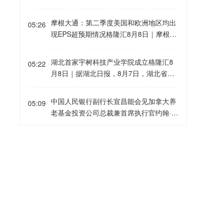
英特尔、网易、谷歌等标的；景林资产在
8月7日，“医学影像大模型第一股”德适-B
月下旬，茅台多地直营店已将普茅售价提
二季度末的美股持仓市值从38.8亿美元大
(02526.HK)发布半年报，业绩超预期，AI
至1719元/瓶。
摩根大通：第二季度美国和欧洲地区均出
幅下降至21.9亿美元，降幅达43%。在大
05:26
模型服务收入实现翻倍式增长，完成从AI
现EPS超预期情况格隆汇8月8日｜摩根大
幅收缩多只原有持仓的同时，景林资产也
器械厂商到AI平台服务商的颠覆性升级。
通指出，第二季度财报季已进入后期阶
对部分半导体产业链公司进行了布局，包
2026上半年公司总营收超1.08691亿元，
段，美国和欧洲约80%-85%的企业已经公
括近期业绩超预期的美国光模块制造商AA
湖北首家宇树科技产业学院成立格隆汇8
同比增长21%；核心AI模型服务收入945
05:22
布业绩。本季度企业盈利表现强劲，美国
OI（应用光电）。
月8日｜据湖北日报，8月7日，湖北省首
4.1万元，同比暴增 101.3%，占整体总收
和欧洲地区均出现EPS超预期情况，且业
家宇树科技产业学院在长江工程职业技术
入比重高达 87%，半年AI服务体量已超20
绩超预期的企业覆盖范围较广。美国和欧
学院成立。据悉，“宇树科技产业学院”由
25全年。公司毛利率维持74.1%高位，AI
中国人民银行副行长宣昌能会见加拿大养
洲报告EPS高于市场预期的公司比例均明
05:09
宇树科技股份有限公司与长江工程职业技
模型可重复复用、边际成本极低，叠加高
老基金投资公司总裁兼首席执行官约翰·格
显上升。尽管企业进入财报季前市场预期
术学院共建，实行“企业专家任院长、校内
比例研发投入，持续筑牢技术壁垒。 依托
雷厄姆格隆汇8月8日｜2026年7月21日，
已经处于较高水平，但标普500指数成分
教授任执行副院长”双院长制管理架构，聚
自研千亿级 iMedImage 医学影像基座，
中国人民银行副行长宣昌能会见加拿大养
股的综合EPS仍继续上行。下调盈利展望
格隆汇8月8日｜美国地质调查局（USG
焦机器人调试、运维、技术支持等市场紧
04:55
搭配 iMedLoop 标准化 AI 产线，德适已
老基金投资公司总裁兼首席执行官约翰·格
的企业比例已经降至2021年以来最低水
S）：阿拉斯加州斯克温特纳西北偏西59
缺岗位，精准培育紧缺人才。
服务覆盖400多家医院，如北京协和医
雷厄姆，双方就全球经济金融形势、中国
平。从地区来看，美国和欧洲企业盈利同
公里处发生5.5级地震。
院、复旦大学附属中山医院等全国前十的
宏观经济政策、加拿大养老基金投资公司
比增速分别达到25%和23%，均高于市场
三甲医院，旗下 AI AutoVision 更是全国
杭台高铁温玉段开通运营格隆汇8月8日｜
在华展业等议题进行了交流。
04:53
一致预期。收入增长表现同样健康，美国
首个获批的染色体 AI 三类创新医疗器
据中国铁建，8月8日，由铁建投资作为联
和欧洲分别达到14%和10%的同比增速。
械，亦是全球首款染色体核型辅助诊断软
合体牵头人投资建设，铁五院勘察设计，
从行业层面看，两大地区盈利增长的很大
件，形成完整产业增长飞轮。 市场端，德
中铁十四局、中铁二十四局、中铁建设、
一部分来自能源行业，主要受地缘冲突推
西澳黑德兰港必和必拓码头工人开始罢工
04:48