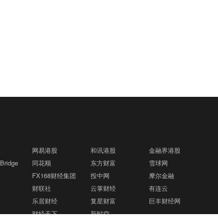
网易港股
和讯港股
金融界港股
ridge
同花顺
东方财富
雪球网
FX168财经集团
投中网
摩尔金融
财联社
云掌财经
有连云
乐居财经
复星财富
巨丰财经网
财经天下
新时空