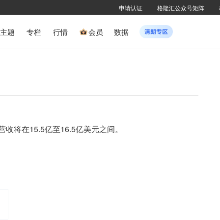
申请认证
格隆汇公众号矩阵
主题
专栏
行情
会员
数据
收将在15.5亿至16.5亿美元之间。