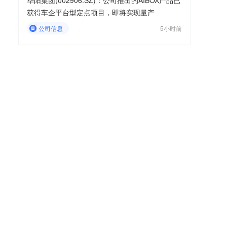
华阳集团(002906.SZ)：公司推出的AIBOX产品已
获得车企平台型定点项目，即将实现量产
公司信息
5小时前