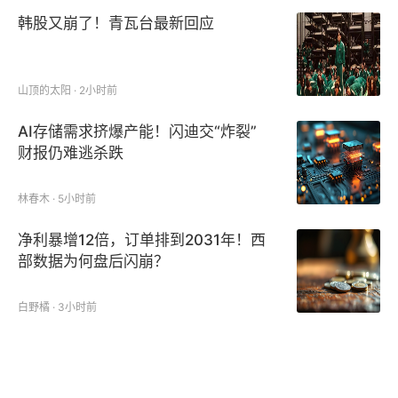
韩股又崩了！青瓦台最新回应
山顶的太阳 · 2小时前
AI存储需求挤爆产能！闪迪交“炸裂”
财报仍难逃杀跌
林春木 · 5小时前
净利暴增12倍，订单排到2031年！西
部数据为何盘后闪崩？
白野橘 · 3小时前