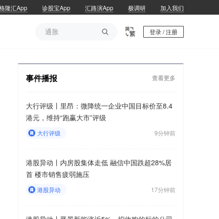
格隆汇App
诊股宝App
汇路演App
极调研
加入我们
通胀

登录 / 注册
通胀
事件播报
查看更多
大行评级丨里昂：微降统一企业中国目标价至8.4
港元，维持“跑赢大市”评级
大行评级
9分钟前
港股异动丨内房股集体走低 融信中国跌超28%居
首 楼市销售疲弱施压
港股异动
17分钟前