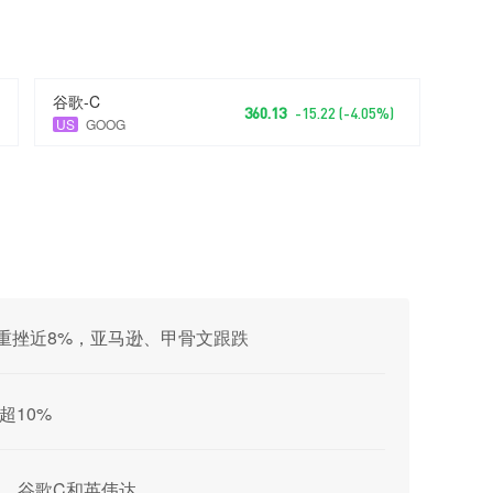
谷歌-C
360.13
-15.22 (-4.05%)
US
GOOG
重挫近8%，亚马逊、甲骨文跟跌
超10%
、谷歌C和英伟达