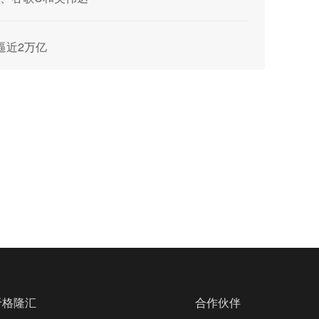
值逼近2万亿
于格隆汇
合作伙伴