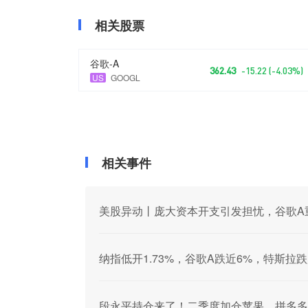
相关股票
谷歌-A
362.43
-15.22 (-4.03%)
US
GOOGL
相关事件
美股异动丨庞大资本开支引发担忧，谷歌A
纳指低开1.73%，谷歌A跌近6%，特斯拉跌
段永平持仓来了！二季度加仓苹果、拼多多