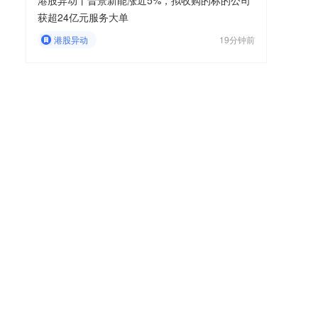
港股异动丨晋景新能涨近5%，拟收购的标的公司
获超24亿元服务大单
港股异动
19分钟前