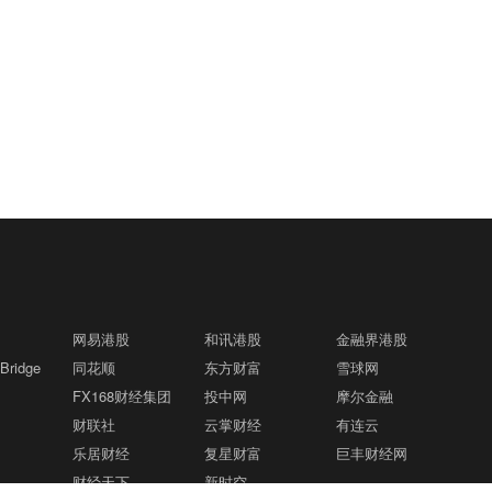
网易港股
和讯港股
金融界港股
ridge
同花顺
东方财富
雪球网
FX168财经集团
投中网
摩尔金融
财联社
云掌财经
有连云
乐居财经
复星财富
巨丰财经网
财经天下
新时空