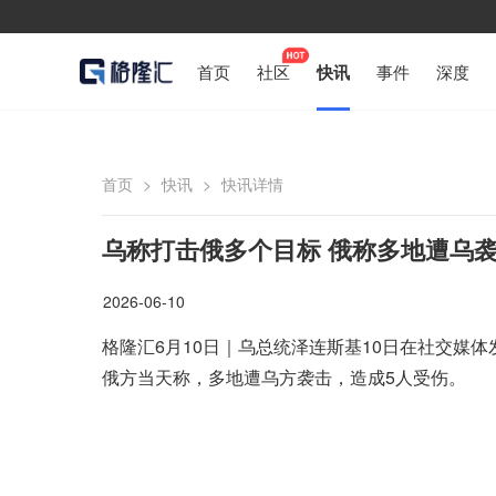
首页
社区
快讯
事件
深度
首页
>
快讯
>
快讯详情
乌称打击俄多个目标 俄称多地遭乌袭
2026-06-10
格隆汇6月10日｜乌总统泽连斯基10日在社交媒
俄方当天称，多地遭乌方袭击，造成5人受伤。