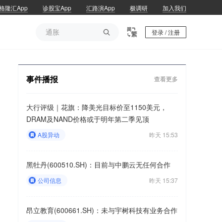
格隆汇App
诊股宝App
汇路演App
极调研
加入我们
通胀

登录 / 注册
通胀
事件播报
查看更多
大行评级｜花旗：降美光目标价至1150美元，
DRAM及NAND价格或于明年第二季见顶
A股异动
昨天 15:53
黑牡丹(600510.SH)：目前与中鹏云无任何合作
公司信息
昨天 15:37
昂立教育(600661.SH)：未与宇树科技有业务合作