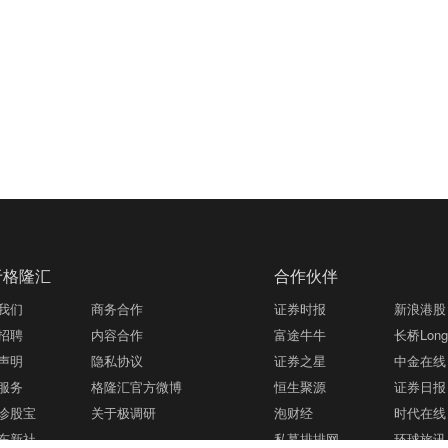
于格隆汇
合作伙伴
我们
商务合作
证券时报
新浪港股
招聘
内容合作
富途牛牛
长桥LongB
声明
隐私协议
证券之星
中金在线
服务
格隆汇官方微博
恒生聚源
证券日报
诊股宝
关于极调研
泡财经
时代在线
东新社
私募排排网
环球旅讯