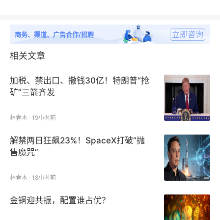
立即咨询
商务、渠道、广告合作/招聘
相关文章
加税、禁出口、撒钱30亿！特朗普“抢
矿”三箭齐发
林春木 · 19小时前
解禁两日狂飙23%！SpaceX打破“抛
售魔咒”
林春木 · 18小时前
金铜迎共振，配置谁占优？