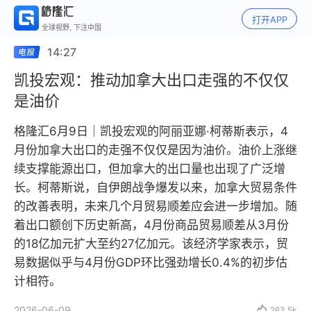
打开APP
全球视野, 下注中国
14:27
凯投宏观：推动加拿大出口走强的不仅仅
是油价
格隆汇6月9日｜凯投宏观的阿丽亚娜·柯蒂斯表示，4
月份加拿大出口的走强不仅仅是因为油价。油价上涨继
续支撑能源出口，但加拿大的出口量也出现了广泛增
长。柯蒂斯说，自伊朗战争爆发以来，加拿大贸易条件
的改善表明，未来几个月贸易顺差应会进一步增加。随
着出口额创下历史新高，4月份商品贸易顺差从3月份
的18亿加元扩大至约27亿加元。该经济学家表示，贸
易数据似乎与4月份GDP环比强劲增长0.4%的初步估
计相符。
2026-06-09

263.5k