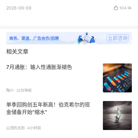
2026-06-09

504.9k
立即咨询
商务、渠道、广告合作/招聘
相关文章
7月通胀：输入性通胀渐褪色
陶川 · 22分钟前
单季回购创五年新高！伯克希尔的现
金储备开始"缩水"
山顶的太阳 · 4小时前