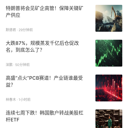
特朗普将会见矿企高管！保障关键矿
产供应
默德君 · 29分钟前
大跌87%，规模蒸发千亿后仓促改
名，到底怎么了？
深鹏 · 50分钟前
高盛“点火”PCB赛道！产业链谁最受
益？
林春木 · 1小时前
连续七周下跌！韩国散户转战美股杠
杆ETF