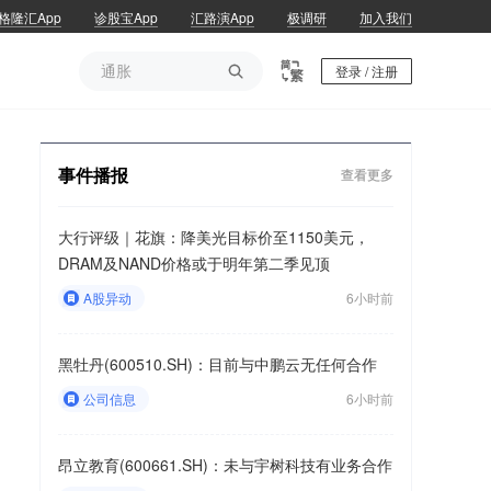
格隆汇App
诊股宝App
汇路演App
极调研
加入我们
通胀

登录 / 注册
通胀
事件播报
查看更多
大行评级｜花旗：降美光目标价至1150美元，
DRAM及NAND价格或于明年第二季见顶
A股异动
6小时前
黑牡丹(600510.SH)：目前与中鹏云无任何合作
公司信息
6小时前
昂立教育(600661.SH)：未与宇树科技有业务合作