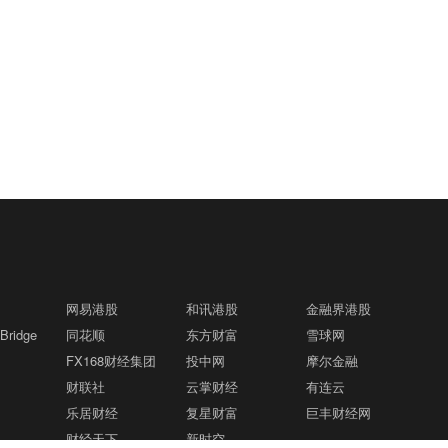
网易港股
和讯港股
金融界港股
ridge
同花顺
东方财富
雪球网
FX168财经集团
投中网
摩尔金融
财联社
云掌财经
有连云
乐居财经
复星财富
巨丰财经网
财经天下
新时空