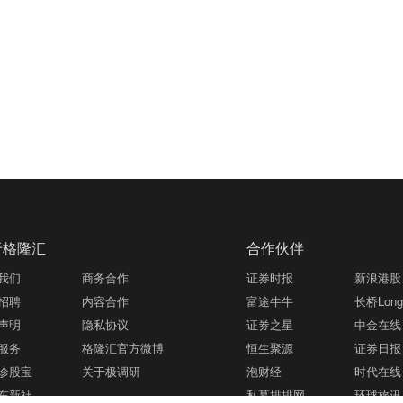
于格隆汇
合作伙伴
我们
商务合作
证券时报
新浪港股
招聘
内容合作
富途牛牛
长桥LongB
声明
隐私协议
证券之星
中金在线
服务
格隆汇官方微博
恒生聚源
证券日报
诊股宝
关于极调研
泡财经
时代在线
东新社
私募排排网
环球旅讯