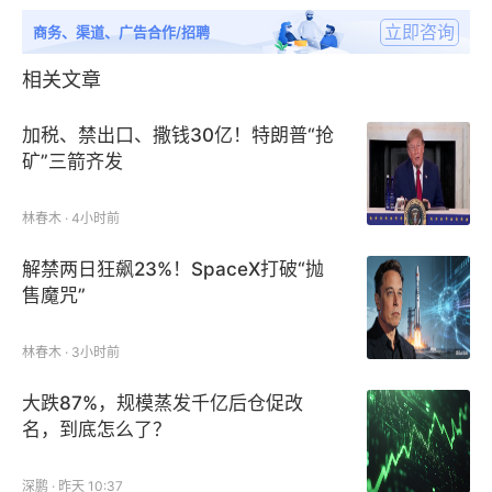
立即咨询
商务、渠道、广告合作/招聘
相关文章
加税、禁出口、撒钱30亿！特朗普“抢
矿”三箭齐发
林春木 · 4小时前
解禁两日狂飙23%！SpaceX打破“抛
售魔咒”
林春木 · 3小时前
大跌87%，规模蒸发千亿后仓促改
名，到底怎么了？
深鹏 · 昨天 10:37