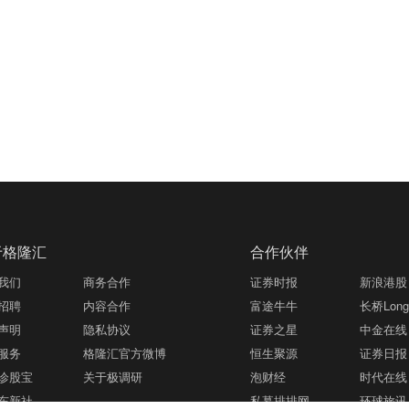
于格隆汇
合作伙伴
我们
商务合作
证券时报
新浪港股
招聘
内容合作
富途牛牛
长桥LongB
声明
隐私协议
证券之星
中金在线
服务
格隆汇官方微博
恒生聚源
证券日报
诊股宝
关于极调研
泡财经
时代在线
东新社
私募排排网
环球旅讯