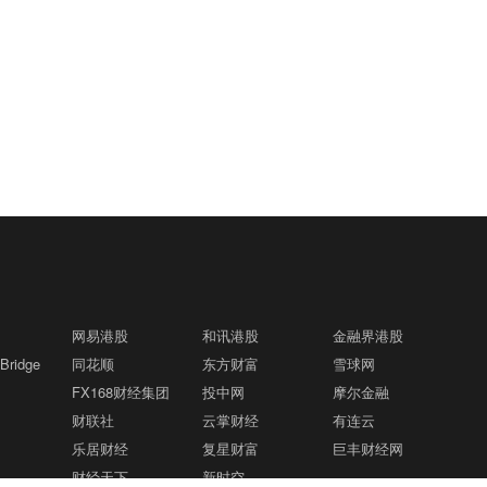
网易港股
和讯港股
金融界港股
ridge
同花顺
东方财富
雪球网
FX168财经集团
投中网
摩尔金融
财联社
云掌财经
有连云
乐居财经
复星财富
巨丰财经网
财经天下
新时空