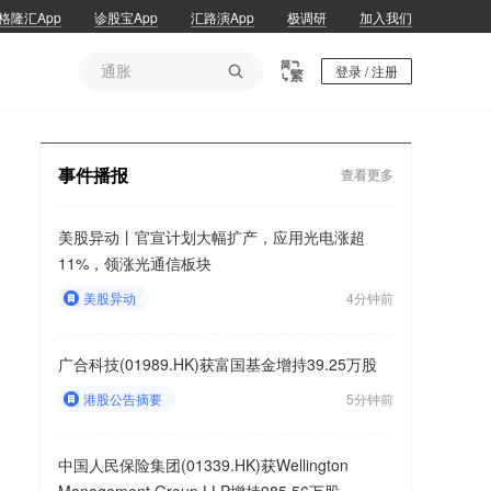
格隆汇App
诊股宝App
汇路演App
极调研
加入我们
通胀

登录 / 注册
通胀
事件播报
查看更多
美股异动丨官宣计划大幅扩产，应用光电涨超
11%，领涨光通信板块
美股异动
4分钟前
广合科技(01989.HK)获富国基金增持39.25万股
港股公告摘要
5分钟前
中国人民保险集团(01339.HK)获Wellington