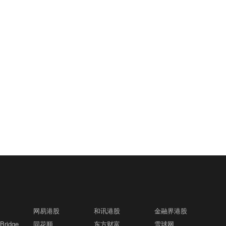
网易港股
和讯港股
金融界港股
ridge
同花顺
东方财富
雪球网