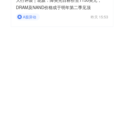
大行评级｜花旗：降美光目标价至1150美元，
DRAM及NAND价格或于明年第二季见顶
A股异动
昨天 15:53