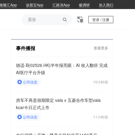
格隆汇App
诊股宝App
汇路演App
极调研
加入我们
通胀

登录 / 注册
通胀
事件播报
查看更多
德适-B(02526.HK)半年报亮眼：AI 收入翻倍 完成
AI医疗平台升级
公司信息
10小时前
房车不再是假期限定 vala x 五菱合作车型vala
kcar今日正式上市
公司信息
11小时前