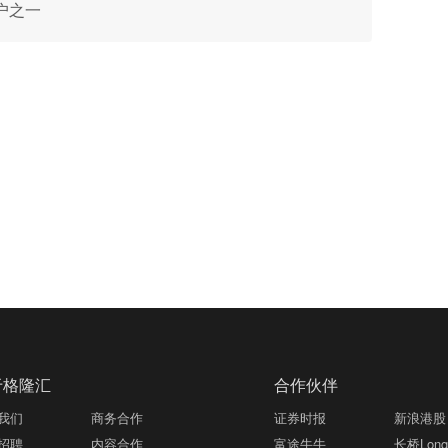
客户之一
于格隆汇
合作伙伴
我们
商务合作
证券时报
新浪港股
招聘
内容合作
富途牛牛
长桥LongB