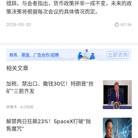
措辞。与会者指出，货币政策并非一成不变，未来的政
策决策将根据每次会议的具体情况而定。
2026-05-20

601.5k
立即咨询
商务、渠道、广告合作/招聘
相关文章
加税、禁出口、撒钱30亿！特朗普“抢
矿”三箭齐发
林春木 · 4小时前
解禁两日狂飙23%！SpaceX打破“抛
售魔咒”