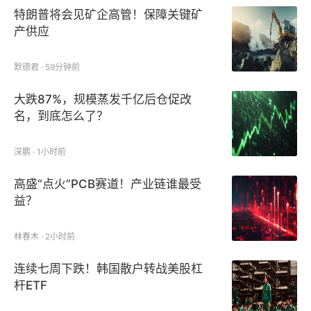
特朗普将会见矿企高管！保障关键矿
产供应
默德君 · 59分钟前
大跌87%，规模蒸发千亿后仓促改
名，到底怎么了？
深鹏 · 1小时前
高盛“点火”PCB赛道！产业链谁最受
益？
林春木 · 2小时前
连续七周下跌！韩国散户转战美股杠
杆ETF