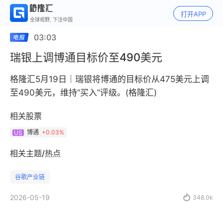
打开APP
全球视野, 下注中国
03:03
瑞银上调博通目标价至490美元
格隆汇5月19日｜瑞银将博通的目标价从475美元上调
至490美元，维持“买入”评级。(格隆汇)
相关股票
博通
+
0.03%
US
相关主题/热点
谷歌产业链
2026-05-19

348.0k