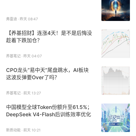
弗雷迪 · 昨天 08:47
【养基招财】连涨4天！是不是后悔没
趁着下跌加仓？
养基笔记 · 昨天 04:07
CPO龙头“易中天”尾盘跳水，AI板块
这波反弹要Over了吗？
养基笔记 · 前天 13:27
中国模型全球Token份额升至61.5%；
DeepSeek V4-Flash后训练效率优化
丨新质产研
新质动能 · 前天 10:21