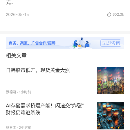
式。
2026-05-15

602.3k
立即咨询
商务、渠道、广告合作/招聘
相关文章
日韩股市低开，现货黄金大涨
默德君 · 1小时前
AI存储需求挤爆产能！闪迪交“炸裂”
财报仍难逃杀跌
林春木 · 2小时前