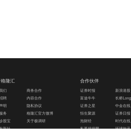
于格隆汇
合作伙伴
我们
商务合作
证券时报
新浪港股
招聘
内容合作
富途牛牛
长桥LongB
声明
隐私协议
证券之星
中金在线
服务
格隆汇官方微博
恒生聚源
证券日报
诊股宝
关于极调研
泡财经
时代在线
东新社
私募排排网
环球旅讯