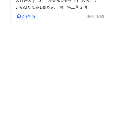
大行评级｜花旗：降美光目标价至1150美元，
DRAM及NAND价格或于明年第二季见顶
A股异动
昨天 15:53