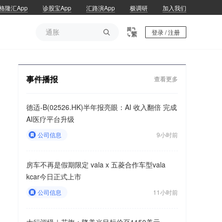
格隆汇App
诊股宝App
汇路演App
极调研
加入我们
通胀

登录 / 注册
通胀
事件播报
查看更多
德适-B(02526.HK)半年报亮眼：AI 收入翻倍 完成
AI医疗平台升级
公司信息
9小时前
房车不再是假期限定 vala x 五菱合作车型vala
kcar今日正式上市
公司信息
11小时前