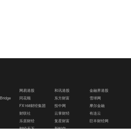
网易港股
和讯港股
金融界港股
ridge
同花顺
东方财富
雪球网
FX168财经集团
投中网
摩尔金融
财联社
云掌财经
有连云
乐居财经
复星财富
巨丰财经网
财经天下
新时空