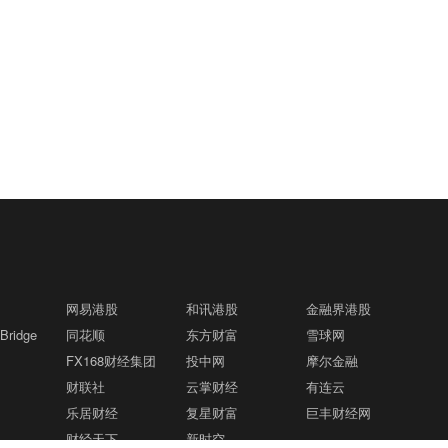
网易港股
和讯港股
金融界港股
ridge
同花顺
东方财富
雪球网
FX168财经集团
投中网
摩尔金融
财联社
云掌财经
有连云
乐居财经
复星财富
巨丰财经网
财经天下
新时空