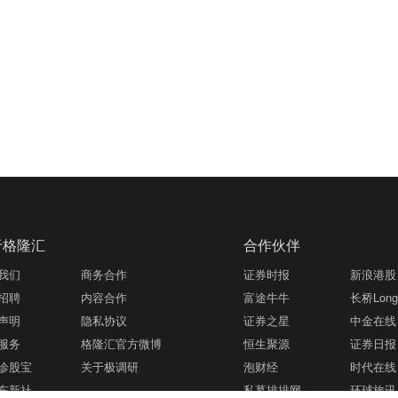
于格隆汇
合作伙伴
我们
商务合作
证券时报
新浪港股
招聘
内容合作
富途牛牛
长桥LongB
声明
隐私协议
证券之星
中金在线
服务
格隆汇官方微博
恒生聚源
证券日报
诊股宝
关于极调研
泡财经
时代在线
东新社
私募排排网
环球旅讯