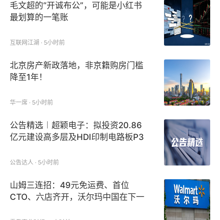
毛文超的“开诚布公”，可能是小红书
最划算的一笔账
互联网江湖 · 5小时前
北京房产新政落地，非京籍购房门槛
降至1年！
华一席 · 5小时前
公告精选︱超颖电子：拟投资20.86
亿元建设高多层及HDI印制电路板P3
项目；寒武纪：上半年净利润23.11亿
元 ，同比增长122.61%
公告达人 · 5小时前
山姆三连招：49元免运费、首位
CTO、六店齐开，沃尔玛中国在下一
盘什么棋