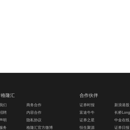
于格隆汇
合作伙伴
我们
商务合作
证券时报
新浪港股
招聘
内容合作
富途牛牛
长桥LongB
声明
隐私协议
证券之星
中金在线
服务
格隆汇官方微博
恒生聚源
证券日报