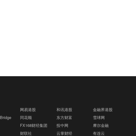
网易港股
和讯港股
金融界港股
ridge
同花顺
东方财富
雪球网
FX168财经集团
投中网
摩尔金融
财联社
云掌财经
有连云