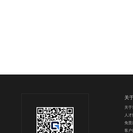
关
关于
人才
免责
客户