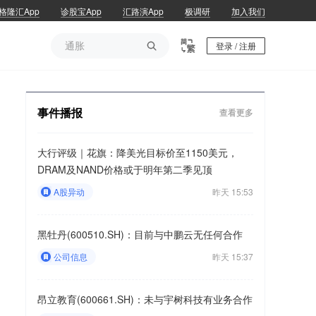
格隆汇App
诊股宝App
汇路演App
极调研
加入我们
通胀

登录 / 注册
通胀
事件播报
查看更多
大行评级｜花旗：降美光目标价至1150美元，
DRAM及NAND价格或于明年第二季见顶
A股异动
昨天 15:53
黑牡丹(600510.SH)：目前与中鹏云无任何合作
公司信息
昨天 15:37
昂立教育(600661.SH)：未与宇树科技有业务合作