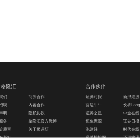
于格隆汇
合作伙伴
我们
商务合作
证券时报
新浪港股
招聘
内容合作
富途牛牛
长桥LongB
声明
隐私协议
证券之星
中金在线
服务
格隆汇官方微博
恒生聚源
证券日报
诊股宝
关于极调研
泡财经
时代在线
东新社
私募排排网
环球旅讯