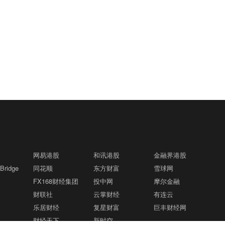
网易港股
和讯港股
金融界港股
ridge
同花顺
东方财富
雪球网
FX168财经集团
投中网
摩尔金融
财联社
云掌财经
有连云
乐居财经
复星财富
巨丰财经网
财经天下
新时空