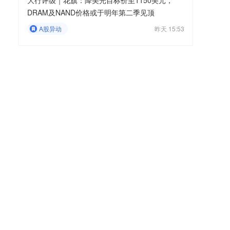
大行评级｜花旗：降美光目标价至1150美元，
DRAM及NAND价格或于明年第二季见顶
A股异动
昨天 15:53