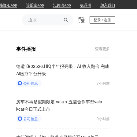
格隆汇App
诊股宝App
汇路演App
极调研
加入我们
通胀

登录 / 注册
通胀
事件播报
查看更多
德适-B(02526.HK)半年报亮眼：AI 收入翻倍 完成
AI医疗平台升级
公司信息
7小时前
房车不再是假期限定 vala x 五菱合作车型vala
kcar今日正式上市
公司信息
9小时前